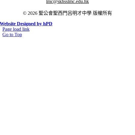
lmc@skhsslmc.edu.hk
© 2026 聖公會聖西門呂明才中學 版權所有
Website Designed by hPD
Page load link
Go to Top