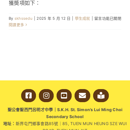
獲奬項如下：
中
在
By
skhssedu
|
2025 年 5 月 12 日
|
學生成就
|
留言功能已關閉
〈舞
閱讀更多
蹈
組
與
價
值
組
合
辦
參
與
多
項
舞
聖公會聖西門呂明才中學｜S.K.H. St. Simon’s Lui Ming Choi
蹈
Secondary School
比
地址：
新界屯門鄉事會路85號｜85, TUEN MUN HEUNG SZE WUI
賽