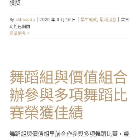
獲獎
在
By
skhssedu
|
2026 年 3 月 16 日
|
學生成就
,
最新消息
|
留言
〈舞
功能已關閉
蹈
閱讀更多
組
及
價
值
組
舞蹈組與價值組合
榮
獲
校
辦參與多項舞蹈比
外
舞
賽榮獲佳績
蹈
比
賽
獎
舞蹈組與價值組早前合作參與多項舞蹈比賽，榮
項〉