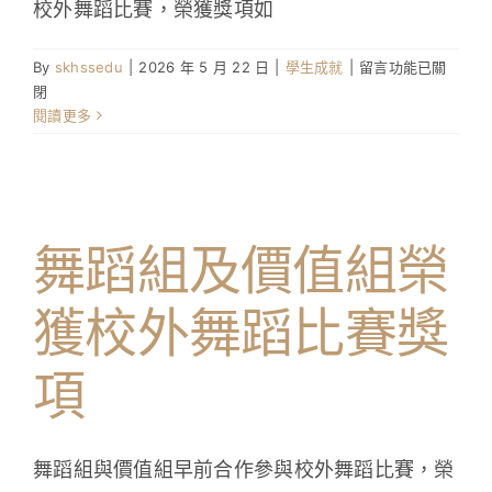
校外舞蹈比賽，榮獲獎項如
學生成就與學校活動
在
By
skhssedu
|
2026 年 5 月 22 日
|
學生成就
|
留言功能已關
我們的聯繫
〈舞
閉
蹈
閱讀更多
入學資訊
組
及
價
下載區
值
組
舞蹈組及價值組榮
獲
獎
好
獲校外舞蹈比賽獎
消
息〉
項
中
舞蹈組與價值組早前合作參與校外舞蹈比賽，榮