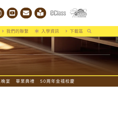
我們的聯繫
入學資訊
下載區
桌晚宴
畢業典禮
50周年金禧校慶