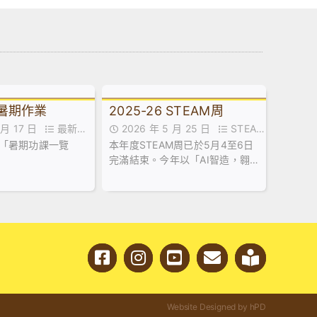
年暑期作業
2025-26 STEAM周
7 月 17 日
最新消
2026 年 5 月 25 日
STEAM
「暑期功課一覽
本年度STEAM周已於5月4至6日
教育組,最新消息
完滿結束。今年以「AI智造，翱
翔未來」為主題，透過一系列涵
蓋人工智能與無人機技術的多元
化活動，帶領同學深入探索現代
創新科技。
Website Designed by hPD