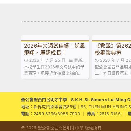
2026年文憑試佳績：逆風
《教聲》第26
飛翔，展翅成長！
校畢業典禮
2026 年 7 月 25 日
最新消
2026 年 7 月 
本校學生在2026年文憑試中的學
聖公會聖西門呂明
息
問,最新消息
業表現，承接近年持續上揚的趨
二十九日舉行第五
勢，保持良好勢頭，繼續穩中求
禮，由教育局首席教
進。
發展)1李建寰先生
賓，並向畢業生致
聖公會聖西門呂明才中學｜S.K.H. St. Simon’s Lui Ming Cho
地址：
新界屯門鄉事會路85號｜85, TUEN MUN HEUNG SZE 
電話：
2459 8236/3956 7900 ｜
傳真：
2618 3155 ｜
© 2026 聖公會聖西門呂明才中學 版權所有