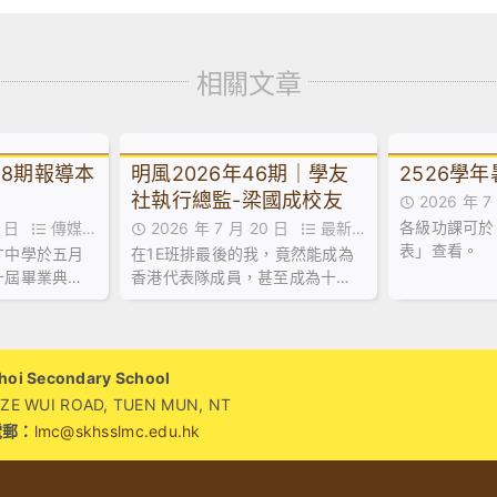
相關文章
28期報導本
明風2026年46期｜學友
2526學
社執行總監-梁國成校友
2026 年 
各級功課可於
22 日
傳媒訪
2026 年 7 月 20 日
最新消
息
表」查看。
才中學於五月
在1E班排最後的我，竟然能成為
息
十屆畢業典
香港代表隊成員，甚至成為十大
育主任(課程
傑青。
擔任主禮嘉
訓辭及授憑。
i Secondary School
WUI ROAD, TUEN MUN, NT
電郵：
lmc@skhsslmc.edu.hk