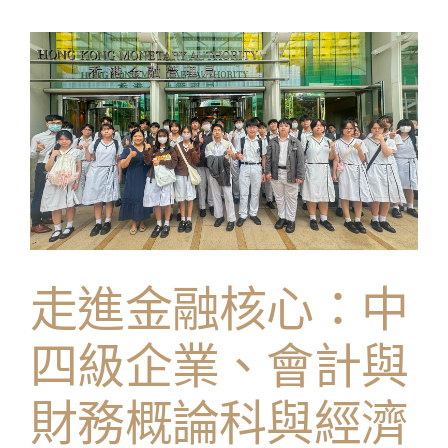
業
科
獲
獎
消
息〉
中
走進金融核心：中
四級企業、會計與
財務概論科與經濟