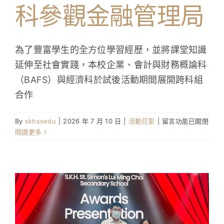
科參觀金融管理局
為了豐富學生的全方位學習經歷，並將課堂知識
延伸至社會實踐，本校企業、會計與財務概論科
（BAFS）與經濟科於試後活動期間展開跨科組
合作
在
By
skhssedu
|
2026 年 7 月 10 日
|
活動花絮
|
留言功能已關閉
〈走
閱讀更多
進
金
融
核
心：
中
四
級