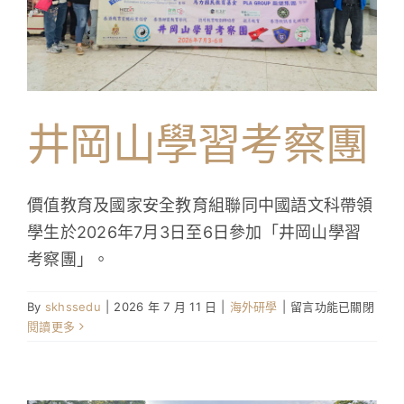
探
訪
日〉
中
井岡山學習考察團
價值教育及國家安全教育組聯同中國語文科帶領
學生於2026年7月3日至6日參加「井岡山學習
考察團」。
在
By
skhssedu
|
2026 年 7 月 11 日
|
海外研學
|
留言功能已關閉
〈井
閱讀更多
岡
山
學