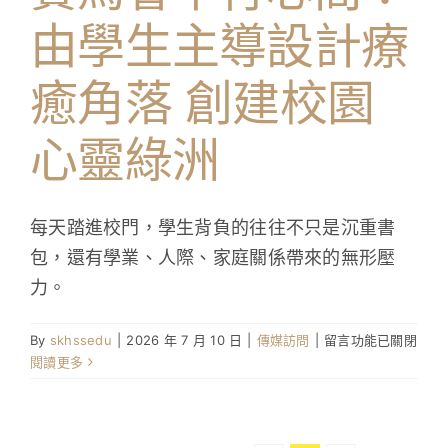
由學生主導設計療
癒角落 創建校園
心靈綠洲
每天踏進校門，學生背負的往往不只是沉重書
包，還有學業、人際、家庭關係帶來的無形壓
力。
在
By
skhssedu
|
2026 年 7 月 10 日
|
傳媒訪問
|
留言功能已關閉
〈賽
閱讀更多
馬
會
平