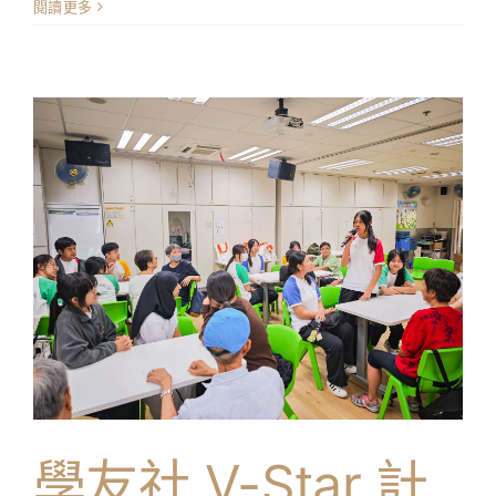
〈STEAM
閱讀更多
教
育
組
活
動：
「少
年
創
科
探
索
家」
計
劃
–
到
校
講
學友社 V-Star 計
座
及