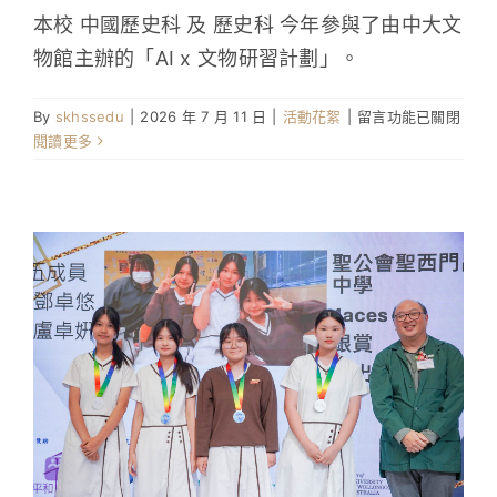
本校 中國歷史科 及 歷史科 今年參與了由中大文
物館主辦的「AI x 文物研習計劃」。
在
By
skhssedu
|
2026 年 7 月 11 日
|
活動花絮
|
留言功能已關閉
〈中
閱讀更多
大
文
物
館
「AI
x
文
物
研
習
計
劃」〉
中