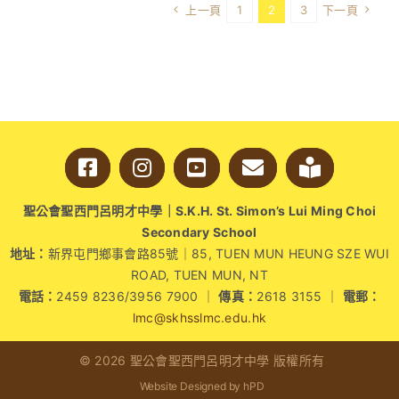
行
上一頁
1
2
3
下一頁
心
間：
由
學
生
主
導
設
計
療
聖公會聖西門呂明才中學｜S.K.H. St. Simon’s Lui Ming Choi
癒
Secondary School
角
地址：
新界屯門鄉事會路85號｜85, TUEN MUN HEUNG SZE WUI
落
ROAD, TUEN MUN, NT
創
建
電話：
2459 8236/3956 7900 ｜
傳真：
2618 3155 ｜
電郵：
校
lmc@skhsslmc.edu.hk
園
心
© 2026 聖公會聖西門呂明才中學 版權所有
靈
Website Designed by hPD
綠