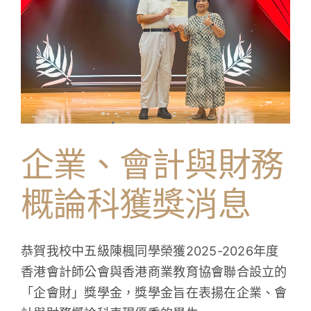
企
業、
會
計
與
財
務
概
論
科
企業、會計與財務
與
經
概論科獲獎消息
濟
科
參
觀
恭賀我校中五級陳楓同學榮獲2025-2026年度
金
融
香港會計師公會與香港商業教育協會聯合設立的
管
「企會財」獎學金，獎學金旨在表揚在企業、會
理