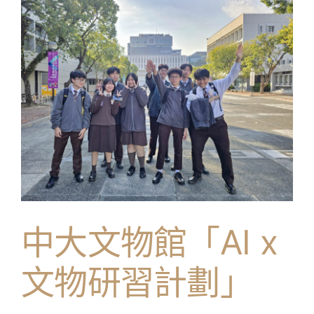
習
考
察
團〉
中
中大文物館「AI x
文物研習計劃」