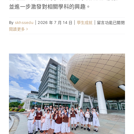
並進一步激發對相關學科的興趣。
在
By
skhssedu
|
2026 年 7 月 14 日
|
學生成就
|
留言功能已關閉
〈本
閱讀更多
校
中
史
及
歷
史
科
學
生
獲
推
薦
參
加
大
學