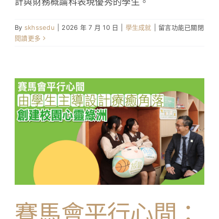
計與財務概論科表現優秀的學生。
局〉
中
在
By
skhssedu
|
2026 年 7 月 10 日
|
學生成就
|
留言功能已關閉
〈企
閱讀更多
業、
會
計
與
財
務
概
論
科
獲
獎
消
息〉
中
賽馬會平行心間：