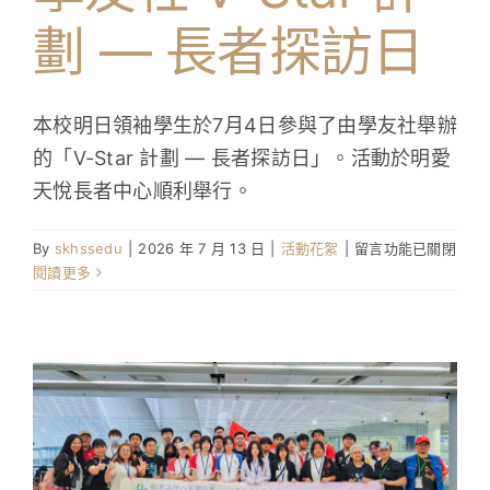
AI
劃 — 長者探訪日
嘉
年
華〉
中
本校明日領袖學生於7月4日參與了由學友社舉辦
的「V-Star 計劃 — 長者探訪日」。活動於明愛
天悅長者中心順利舉行。
在
By
skhssedu
|
2026 年 7 月 13 日
|
活動花絮
|
留言功能已關閉
〈學
閱讀更多
友
社
V-
Star
計
劃
—
長
者