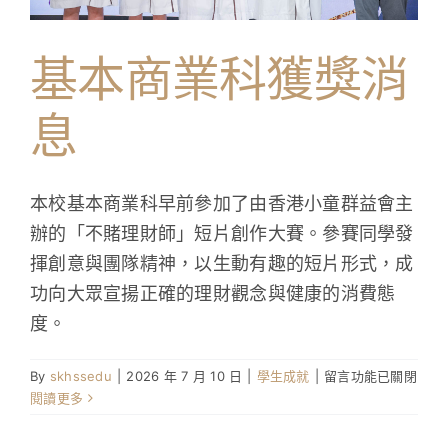
基本商業科獲獎消
息
本校基本商業科早前參加了由香港小童群益會主
辦的「不賭理財師」短片創作大賽。參賽同學發
揮創意與團隊精神，以生動有趣的短片形式，成
功向大眾宣揚正確的理財觀念與健康的消費態
度。
在
By
skhssedu
|
2026 年 7 月 10 日
|
學生成就
|
留言功能已關閉
〈基
閱讀更多
本
商