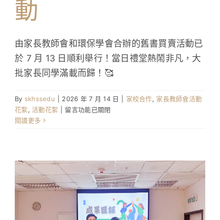
動
由家長教師會和環保學會合辦的舊書買賣活動已
於 7 月 13 日順利舉行！當日禮堂熱鬧非凡，大
批家長同學滿載而歸！🥰
By
skhssedu
|
2026 年 7 月 14 日
|
家校合作
,
家長教師會活動
在
花絮
,
活動花絮
|
留言功能已關閉
〈家
閱讀更多
長
教
師
會
–
「初
中
級
舊