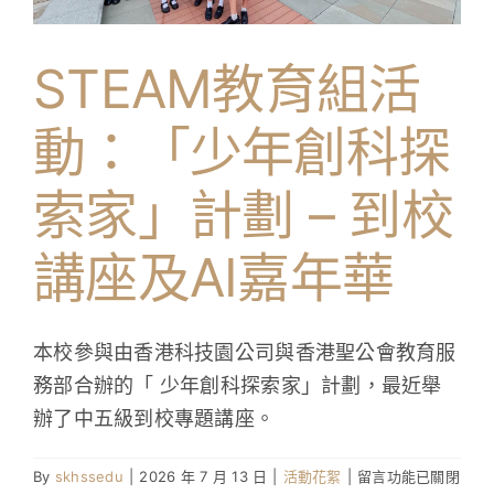
體
驗
STEAM教育組活
項
目〉
中
動：「少年創科探
索家」計劃 – 到校
講座及AI嘉年華
本校參與由香港科技園公司與香港聖公會教育服
務部合辦的「 少年創科探索家」計劃，最近舉
辦了中五級到校專題講座。
在
By
skhssedu
|
2026 年 7 月 13 日
|
活動花絮
|
留言功能已關閉