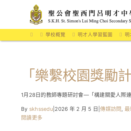
Skip
to
content
學校概覽
明才人學習藍圖
明
「樂繫校園獎勵
1月28日的教師專題研討會—「構建關愛人際
By
skhssedu
|
2026 年 2 月 5 日
|
傳媒訪問
,
最
閱讀更多