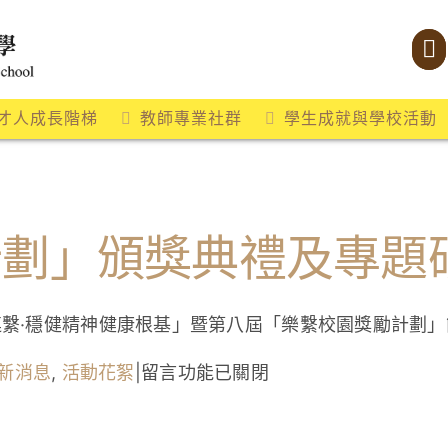
才人成長階梯
教師專業社群
學生成就與學校活動
計劃」頒獎典禮及專題
連繫·穩健精神健康根基」暨第八屆「樂繫校園獎勵計劃
在
新消息
,
活動花絮
|
留言功能已關閉
〈「樂
繫