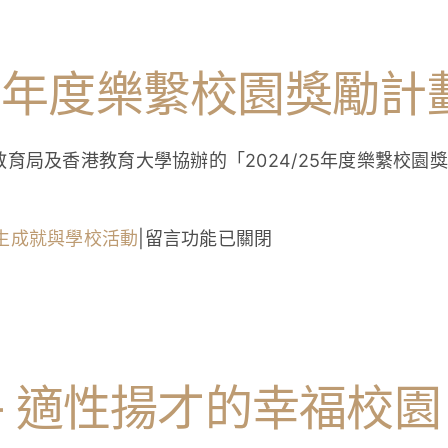
校
園
獎
/25年度樂繫校園獎勵
勵
計
育局及香港教育大學協辦的「2024/25年度樂繫校園
劃」
頒
獎
在
生成就與學校活動
|
留言功能已關閉
典
〈本
禮
校
及
榮
專
獲
題
2024/25
 適性揚才的幸福校園
研
年
討
度