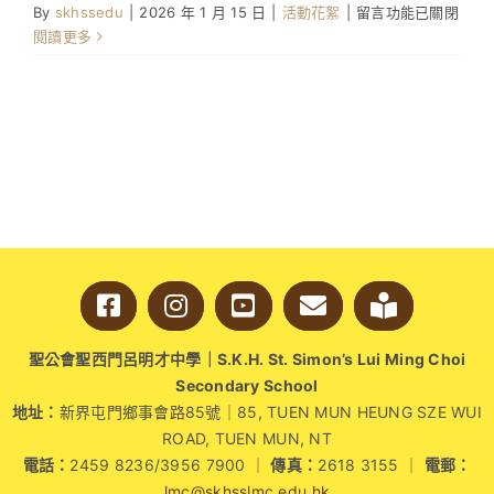
在
By
skhssedu
|
2026 年 1 月 15 日
|
活動花絮
|
留言功能已關閉
〈2025-
閱讀更多
2026
年
度
閱
讀
推
廣
日
「生
態
與
自
然」〉
聖公會聖西門呂明才中學｜S.K.H. St. Simon’s Lui Ming Choi
中
Secondary School
地址：
新界屯門鄉事會路85號｜85, TUEN MUN HEUNG SZE WUI
ROAD, TUEN MUN, NT
電話：
2459 8236/3956 7900 ｜
傳真：
2618 3155 ｜
電郵：
lmc@skhsslmc.edu.hk