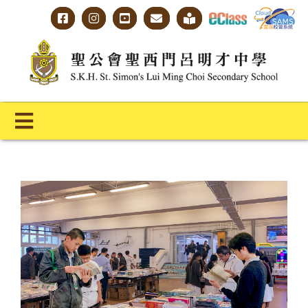
Skip
to
content
Toggle
Navigation
主頁
學校概覽
明才人學習藍圖
明才人成長階梯
教師專業社群