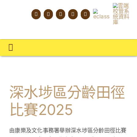
Skip
to
content
Toggle
Navigation
主頁
學校概覽
深水埗區分齡田徑
明才人學習藍圖
比賽2025
明才人成長階梯
教師專業社群
由康樂及文化事務署舉辦深水埗區分齡田徑比賽