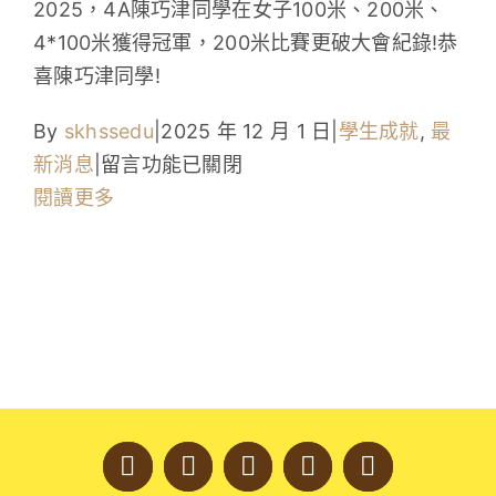
2025，4A陳巧津同學在女子100米、200米、
學生成就與學校活動
4*100米獲得冠軍，200米比賽更破大會紀錄!恭
喜陳巧津同學!
我們的聯繫
By
skhssedu
|
2025 年 12 月 1 日
|
學生成就
,
最
入學資訊
在
新消息
|
留言功能已關閉
〈深
閱讀更多
下載區
水
埗
區
分
齡
田
徑
比
賽