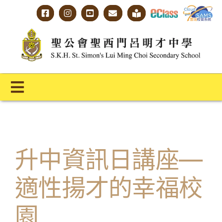
Skip
to
content
Toggle
Navigation
主頁
學校概覽
升中資訊日講座—
明才人學習藍圖
適性揚才的幸福校
明才人成長階梯
園
教師專業社群