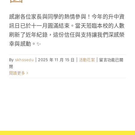
學生成就與學校活動
感謝各位家長與同學的熱情參與！今年的升中資
訊日已於十一月圓滿結束。當天蒞臨本校的人數
我們的聯繫
刷新了近年紀錄，這份信任與支持讓我們深感榮
幸與感動。✨
入學資訊
在
By
skhssedu
|
2025 年 11 月 15 日
|
活動花絮
|
留言功能已關
下載區
〈升
閉
中
閱讀更多
資
訊
日
講
座
—
適
性
揚