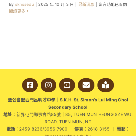
在
By
skhssedu
|
2025 年 10 月 3 日
|
最新消息
|
留言功能已關閉
〈第
閱讀更多
一
次
跨
境
學
童
聚
會〉
中
聖公會聖西門呂明才中學｜S.K.H. St. Simon’s Lui Ming Choi
Secondary School
地址：
新界屯門鄉事會路85號｜85, TUEN MUN HEUNG SZE WUI
ROAD, TUEN MUN, NT
電話：
2459 8236/3956 7900 ｜
傳真：
2618 3155 ｜
電郵：