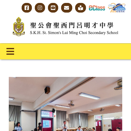
Skip
to
content
Toggle
Navigation
主頁
學校概覽
明才人學習藍圖
明才人成長階梯
教師專業社群