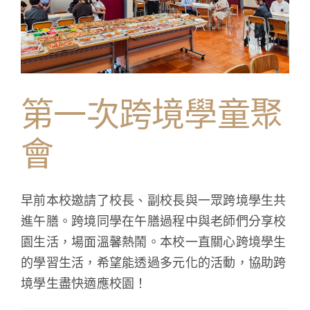
學生成就與學校活動
我們的聯繫
第一次跨境學童聚
入學資訊
下載區
會
早前本校邀請了校長、副校長與一眾跨境學生共
進午膳。跨境同學在午膳過程中與老師們分享校
園生活，場面溫馨熱鬧。本校一直關心跨境學生
的學習生活，希望能透過多元化的活動，協助跨
境學生盡快適應校園！