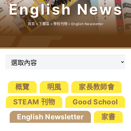
English Newsl
學生成就與學校活動
首頁
»
下載區
»
學校刊物
»
English Newsletter
我們的聯繫
入學資訊
下載區
概覽
明風
家長教師會
STEAM 刊物
Good School
English Newsletter
家書