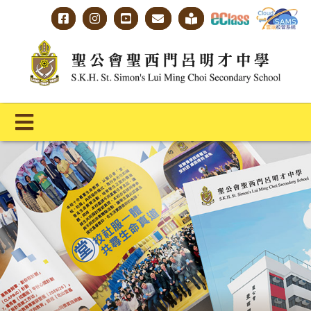
Skip
to
content
Toggle
Navigation
主頁
學校概覽
明才人學習藍圖
明才人成長階梯
教師專業社群