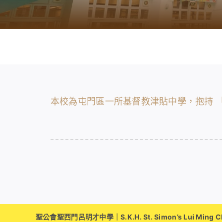
本校為屯門區一所基督教津貼中學，抱持 
聖公會聖西門呂明才中學｜S.K.H. St. Simon’s Lui Ming Cho