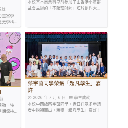
本校基本商業科早前參加了由香港小童群
益會主辦的「不賭理財師」短片創作大
成就
賽。參賽同學發揮創意與團隊精神，以生
力豐富學
動有趣的短片形式，成功向大眾宣揚正確
歷史學科
的理財觀念與健康的消費態度。
關學科的
蔡宇茵同學榮獲「超凡學生」嘉
許
獎」
2026 年 7 月 6 日
學生成就
就
本校中四級蔡宇茵同學，近日在眾多申請
活動，特
者中脫穎而出，榮獲「超凡學生」嘉許！
學期保持