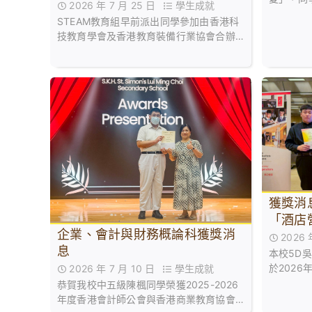
2026 年 7 月 25 日
學生成就
信息分享
STEAM教育組早前派出同學參加由香港科
技教育學會及香港教育裝備行業協會合辦
的「屯門區Make and Share 2026創科
展」
獲獎消
「酒店
企業、會計與財務概論科獲獎消
2026
息
本校5D
於202
2026 年 7 月 10 日
學生成就
大賽榮奪
恭賀我校中五級陳楓同學榮獲2025-2026
年度香港會計師公會與香港商業教育協會