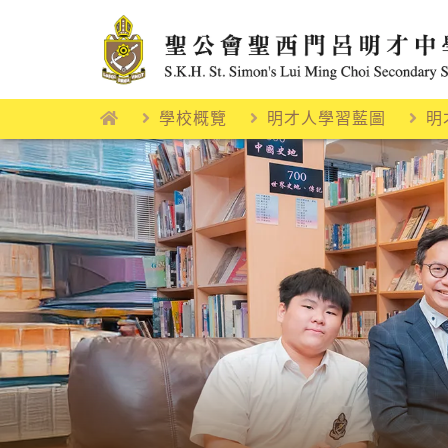
Skip
to
content
學校概覽
明才人學習藍圖
明