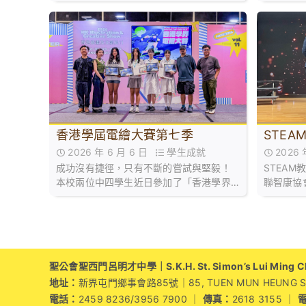
聯合設立的「企會財」獎學金，獎學金旨
在表揚在企業、會計與財務概論科表現優
秀的學生。
STE
香港學屆電繪大賽第七季
2026
2026 年 6 月 6 日
學生成就
STEA
成功沒有捷徑，只有不斷的嘗試與堅毅！
聯智康協
本校兩位中四學生近日參加了「香港學界
2025」
電繪大賽 2026 第七季」，並在準決賽中
新思維
榮獲中學組第三名及第四名的佳績！👏❤️
聖公會聖西門呂明才中學｜S.K.H. St. Simon’s Lui Ming Cho
地址：
新界屯門鄉事會路85號｜85, TUEN MUN HEUNG SZE 
電話：
2459 8236/3956 7900 ｜
傳真：
2618 3155 ｜