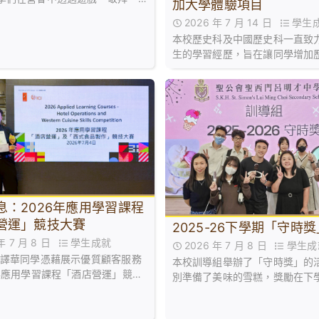
加大學體驗項目
認識主愛。
2026 年 7 月 14 日
學生
本校歷史科及中國歷史科一直致
生的學習經歷，旨在讓同學增加
知識與技能，並進一步激發對相
興趣。
息：2026年應用學習課程
營運」競技大賽
2025-26下學期「守時
 年 7 月 8 日
學生成就
2026 年 7 月 8 日
學生成
吳譯華同學憑藉展示優質顧客服務
本校訓導組舉辦了「守時獎」的
6年應用學習課程「酒店營運」競技
別準備了美味的雪糕，獎勵在下
冠軍！
「零遲到」完美紀錄的同學們！