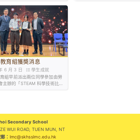
AM教育組獲奬消息
 年 6 月 3 日
學生成就
M教育組早前派出兩位同學參加由勞
會主辦的「STEAM 科學技術比賽
比賽，同學運用STEAM知識結合創
i Secondary School
WUI ROAD, TUEN MUN, NT
電郵：
lmc@skhsslmc.edu.hk