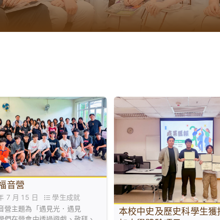
6 福音營
 年 7 月 15 日
學生成就
音營主題為「遇見光．遇見
本校中史及歷史科學生獲
學們在營會中透過遊戲、敬拜、