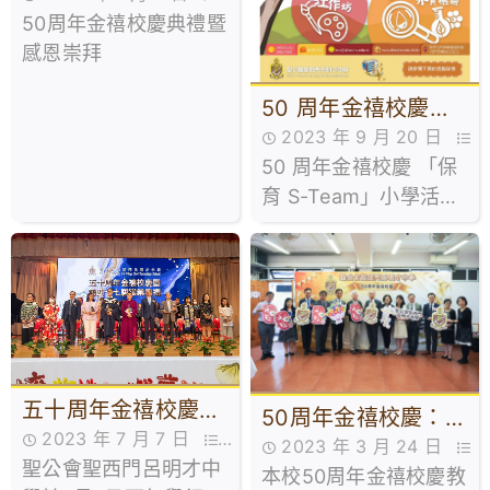
暨感恩崇拜
50周年金禧校慶典禮暨
50周年金禧校慶,活動花絮
感恩崇拜
50 周年金禧校慶
2023 年 9 月 20 日
「保育 S-Team」小
50 周年金禧校慶 「保
50周年金禧校慶,活動花絮
學活動及比賽
育 S-Team」小學活動
及比賽
五十周年金禧校慶暨
50周年金禧校慶：教
2023 年 7 月 7 日
四十七屆畢業典禮
2023 年 3 月 24 日
育研討會
聖公會聖西門呂明才中
50周年金禧校慶,活動花絮
本校50周年金禧校慶教
50周年金禧校慶,活動花絮