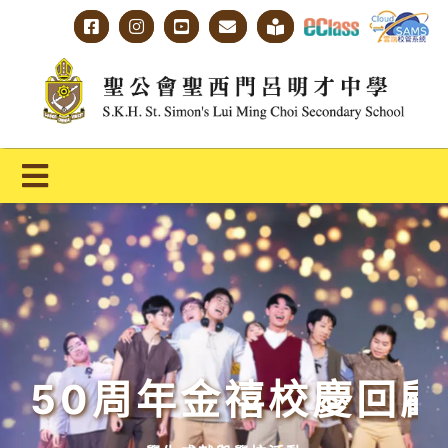
Skip
to
content
Toggle
Navigation
主頁
學校概覽
明才人學習藍圖
明才人成長階梯
50周年金禧校慶回顧
教師專業社群