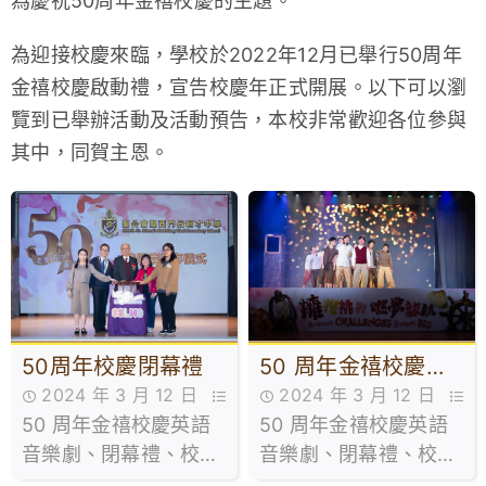
為慶祝50周年金禧校慶的主題。
為迎接校慶來臨，學校於2022年12月已舉行50周年
金禧校慶啟動禮，宣告校慶年正式開展。以下可以瀏
覽到已舉辦活動及活動預告，本校非常歡迎各位參與
其中，同賀主恩。
50周年校慶閉幕禮
50 周年金禧校慶英
2024 年 3 月 12 日
2024 年 3 月 12 日
語音樂劇、校園導賞
50 周年金禧校慶英語
50周年金禧校慶,活動花絮
50 周年金禧校慶英語
50周年金禧校慶,活動花絮
暨茶會-活動花絮
音樂劇、閉幕禮、校園
音樂劇、閉幕禮、校園
導賞暨茶會-活動花絮
導賞暨茶會-活動花絮