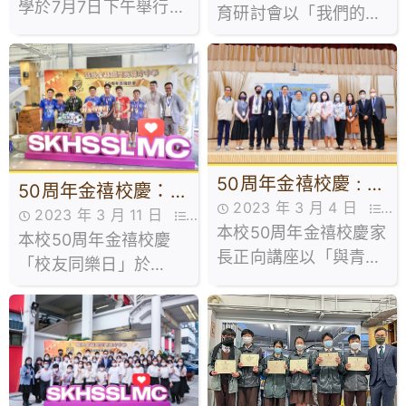
學於7月7日下午舉行五
育研討會以「我們的初
十周年金禧校慶暨第四
心」為主題，主題演講
十七屆畢業典禮，由香
由香港大學榮休教授程
港聖公會香港島教區主
介明教授揭開序幕，互
教謝子和主禮、致訓及
動論壇環節則由聖公會
授憑。郭始基校監致歡
白約翰會督中學王力克
迎辭時，勉勵應屆畢業
校長、道教青松小學
生要將人生的挑戰轉化
50周年金禧校慶 : 家
50周年金禧校慶：校
為人生的歷練，在不穩
2023 年 3 月 4 日
長正向講座
2023 年 3 月 11 日
友同樂日
的環境中把握機遇、磨
本校50周年金禧校慶家
50周年金禧校慶,活動花絮
本校50周年金禧校慶
50周年金禧校慶,活動花絮
練意志。
長正向講座以「與青少
「校友同樂日」於
年同行」為主題，主題
2023年3月11日舉辦，
演講由香港資深電台節
邀請各校友回校參賽及
目主持人麥潤壽先生就
跟老師聯誼。本年度除
「正向親子教育理念及
舉辦了校友盃三人籃球
心得」作分享，以深入
賽外，更首次舉辦校友
淺出的方式與本校和區