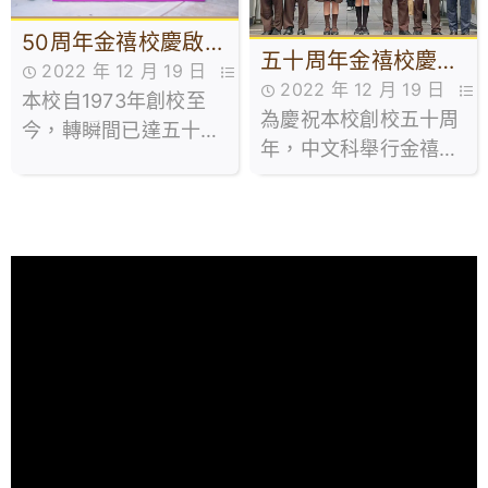
盃五人足球賽。
內小學家長們講解真正
50周年金禧校慶啟動
的「聆聽」和「陪伴」
五十周年金禧校慶標
2022 年 12 月 19 日
禮及升中資訊日
方法
2022 年 12 月 19 日
語創作比賽
本校自1973年創校至
50周年金禧校慶,活動花絮
為慶祝本校創校五十周
50周年金禧校慶,活動花絮
今，轉瞬間已達五十
年，中文科舉行金禧校
年。今年學校以「主愛
慶標語創作比賽。
育才 承傳創新」為校慶
主題，並於12月10日舉
行50周年金禧校慶啟動
禮，透過一連串活動，
凝聚不同持分者，從而
增進對學校的歸屬感，
並向天父感恩。