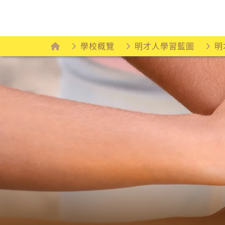
Skip
to
content
學校概覽
明才人學習藍圖
明