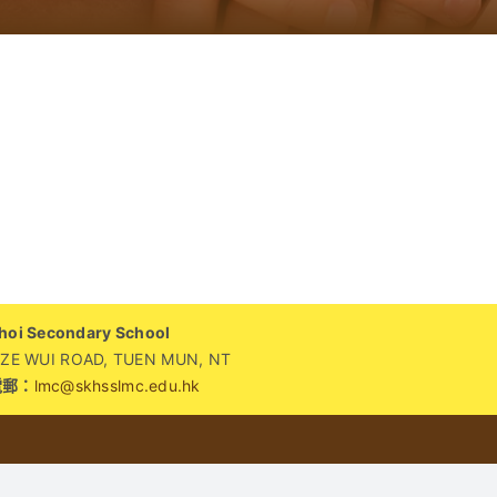
i Secondary School
WUI ROAD, TUEN MUN, NT
電郵：
lmc@skhsslmc.edu.hk