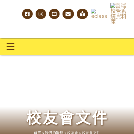
Skip
to
content
Toggle
Navigation
主頁
學校概覽
明才人學習藍圖
明才人成長階梯
校友會文件
教師專業社群
首頁
»
我們的聯繫
»
校友會
»
校友會文件