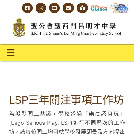
Skip
to
content
Toggle
Navigation
主頁
學校概覽
LSP三年關注事項工作坊
明才人學習藍圖
為凝聚同工共識，學校透過「樂高認真玩」
明才人成長階梯
(Lego Serious Play, LSP)進行不同層次的工作
教師專業社群
坊，讓每位同工均可就學校發展願景及方向提出