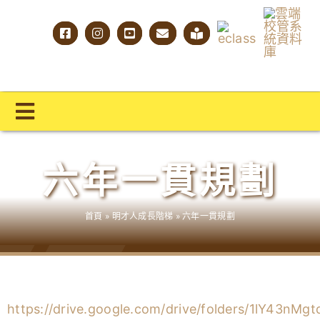
Skip
to
content
Toggle
Navigation
主頁
六年一貫規劃
學校概覽
首頁
»
明才人成長階梯
»
六年一貫規劃
明才人學習藍圖
明才人成長階梯
教師專業社群
https://drive.google.com/drive/folders/1lY43nMg