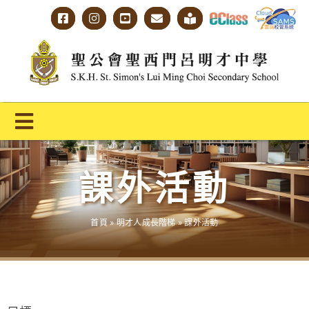
Skip
to
content
Toggle
Navigation
主頁
課外活動
學校概覽
首頁
»
明才人成長階梯
»
課外活動
明才人學習藍圖
明才人成長階梯
教師專業社群