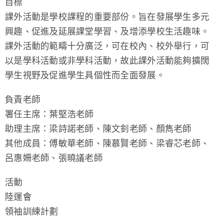
目標
課外活動是學校課程的重要部份。旨在發展學生多元
學生成就與學校活動
興趣、促進及延展課堂學習、及增添學校生活趣味。
課外活動的範疇十分廣泛，可在校內、校外舉行，可
我們的聯繫
以是學科活動或非學科活動，故此課外活動能夠擴闊
入學資訊
學生視野及促進學生具個性而全面發展。
下載區
負責老師
署任主席：葉堅浩老師
助理主席：梁詩諾老師、陳文釗老師、顏雋老師
其他成員：傅敏華老師、陳慕賢老師、梁睿芯老師、
呂惠姍老師、張曉議老師
活動
陸運會
領袖訓練計劃