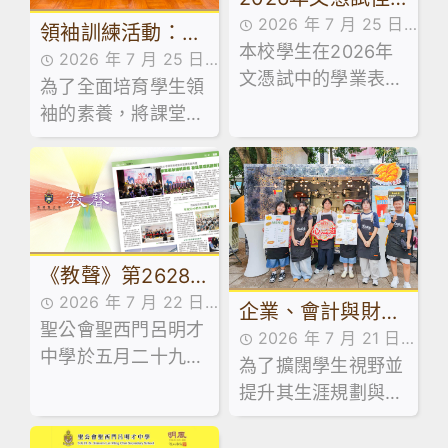
2026 年 7 月 25 日
績：逆風飛翔，展
領袖訓練活動：訓
本校學生在2026年
最新消息
2026 年 7 月 25 日
翅成長！
導組舉辦學生領袖
文憑試中的學業表
為了全面培育學生領
活動花絮
系列工作坊
現，承接近年持續上
袖的素養，將課堂知
揚的趨勢，保持良好
識延伸至領導實踐，
勢頭，繼續穩中求
本校訓導組於日前試
進。
後活動期間，精心規
劃並舉辦了兩場學生
領袖系列工作坊。
《教聲》第2628
2026 年 7 月 22 日
期｜第五十屆畢業
企業、會計與財務
聖公會聖西門呂明才
傳媒訪問,最新消息
2026 年 7 月 21 日
典禮暨新基建揭幕
概論科及基本商業
中學於五月二十九日
為了擴闊學生視野並
活動花絮
典禮
科活動：走進維園
舉行第五十屆畢業典
提升其生涯規劃與創
禮，由教育局首席教
市集創業
業相關能力，本校企
育主任(課程發展)1李
業、會計與財務概論