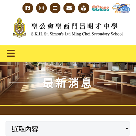
Skip
to
content
Toggle
Navigation
主頁
最新消息
學校概覽
明才人學習藍圖
明才人成長階梯
教師專業社群