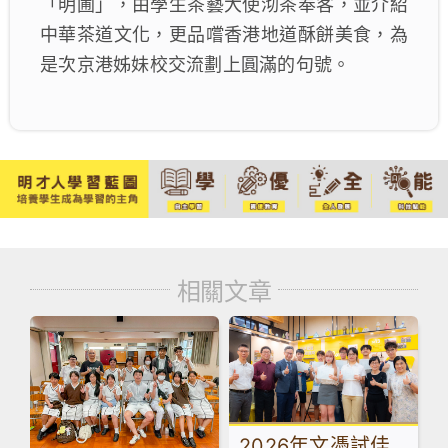
「明圃」，由學生茶藝大使沏茶奉客，並介紹
中華茶道文化，更品嚐香港地道酥餅美食，為
是次京港姊妹校交流劃上圓滿的句號。
相關文章
2026年文憑試佳