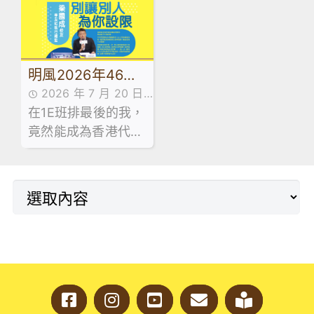
建寰先生擔任主禮嘉
科及基本商業科於試
賓，並向畢業生致訓
後活動期間，特意安
辭及授憑。
排同學參加由保良局
明風2026年46期
青年創業服務中心舉
辦之「黑白廚房創業
2026 年 7 月 20 日
｜學友社執行總
速成」課程。
在1E班排最後的我，
最新消息
監-梁國成校友
竟然能成為香港代表
隊成員，甚至成為十
大傑青。