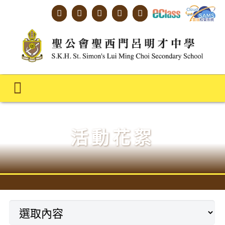
Skip
to
content
Toggle
Navigation
主頁
活動花絮
學校概覽
明才人學習藍圖
明才人成長階梯
教師專業社群