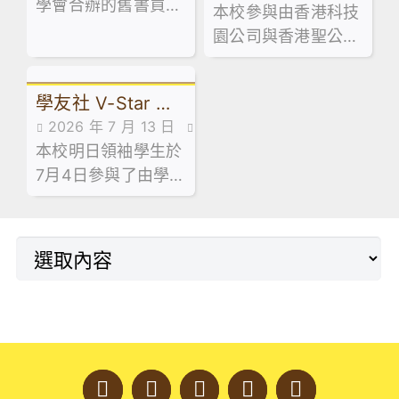
學會合辦的舊書買賣
動花絮,活動花絮
本校參與由香港科技
活動花絮
索家」計劃 – 到校
活動已於 7 月 13 日
園公司與香港聖公會
順利舉行！當日禮堂
講座及AI嘉年華
教育服務部合辦的「
熱鬧非凡，大批家長
少年創科探索家」計
同學滿載而歸！🥰
學友社 V-Star 計
劃，最近舉辦了中五
2026 年 7 月 13 日
級到校專題講座。
劃 — 長者探訪日
本校明日領袖學生於
活動花絮
7月4日參與了由學友
社舉辦的「V-Star
計劃 — 長者探訪
日」。活動於明愛天
悅長者中心順利舉
行。