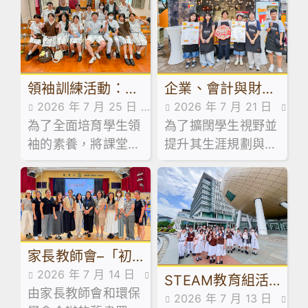
領袖訓練活動：訓
企業、會計與財務
2026 年 7 月 25 日
2026 年 7 月 21 日
導組舉辦學生領袖
概論科及基本商業
為了全面培育學生領
活動花絮
為了擴闊學生視野並
活動花絮
系列工作坊
科活動：走進維園
袖的素養，將課堂知
提升其生涯規劃與創
市集創業
識延伸至領導實踐，
業相關能力，本校企
本校訓導組於日前試
業、會計與財務概論
後活動期間，精心規
科及基本商業科於試
劃並舉辦了兩場學生
後活動期間，特意安
領袖系列工作坊。
排同學參加由保良局
家長教師會–「初
青年創業服務中心舉
辦之「黑白廚房創業
2026 年 7 月 14 日
中級舊書買賣」活
STEAM教育組活
速成」課程。
由家長教師會和環保
家校合作,家長教師會活
2026 年 7 月 13 日
動
動：「少年創科探