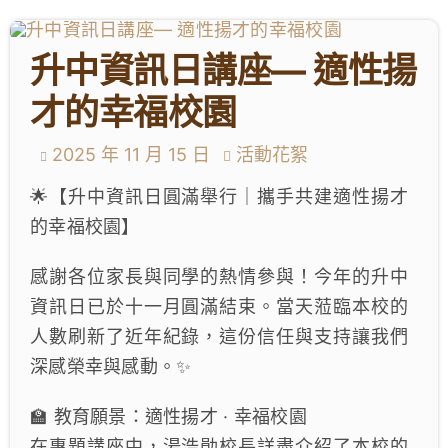
學生成就與學校活動
升中資訊日講座— 適性揚
我們的聯繫
才的幸福校園
入學資訊
2025 年 11 月 15 日
活動花絮
🌟【升中資訊日圓滿舉行｜攜手共建適性揚才
下載區
的幸福校園】
感謝各位家長與同學的熱情參與！今年的升中
資訊日已於十一月圓滿結束。當天蒞臨本校的
人數刷新了近年紀錄，這份信任與支持讓我們
深感榮幸與感動。✨
🏫 教育願景：適性揚才 · 幸福校園
在專題講座中，湯浩勛校長詳盡介紹了本校的