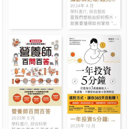
等。
2024年 4 月
曝光
學科書介
,
綜合藝術
當我們想拍出好的照片，
就需要懂得如何掌控 ”正
確的曝光” ！此書包 含曝
光流程的分解圖，讓人了
解如何判斷曝光上的常見
問題。曝光技術面－ 19
種影響曝光因子逐一探
討。
營養師百問百答
2023年 5 月
一年投資5分鐘: 打
學科書介
,
綜合科學
2025年 12 月
造每月3萬被動收