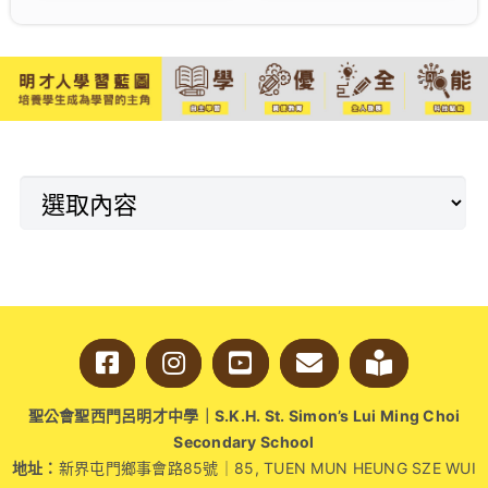
事電腦演算教學法和統 計
other. They learn the
學等的研究工作。
importance of
friendship, teamwork,
and being proud of
their unique talents. In
the end, they realize
that having fun and
working together is
more important than
just winning.
聖公會聖西門呂明才中學｜S.K.H. St. Simon’s Lui Ming Choi
Secondary School
地址：
新界屯門鄉事會路85號｜85, TUEN MUN HEUNG SZE WUI