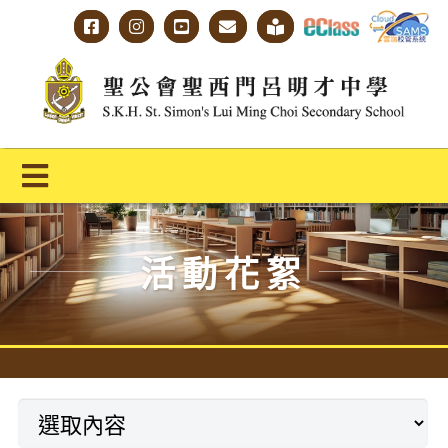
Skip
to
content
Toggle
Navigation
主頁
活動花絮
學校概覽
明才人學習藍圖
明才人成長階梯
教師專業社群