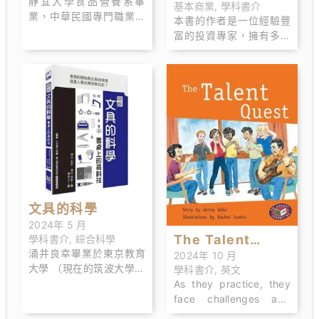
靜宜大學食品營養系畢
基本商業
,
學科書介
業，中華民國專門職業及
入
本書的作者是一位經驗豐
技術人員高考合格營養
富的投資專家，擁有多年
師。曾任減肥中心、 診
在金融市場的實戰經歷。
所、營養保健品公司及健
康學習中心營養師，擁有
二十多年營養保健工作經
驗，專精飲食營 養、保健
營養、疾病營養、減重營
養等領域。
文具的科學
2024年 5 月
The Talent
學科書介
,
綜合科學
涌井良幸畢業於東京教育
2024年 10 月
Quest
大學 （現在的筑波大學）
學科書介
,
英文
數學科學系 , 其後任 教於
As they practice, they
千葉縣立高等學校。目前
face challenges and
擔任高中數學教師，另從
learn to support each