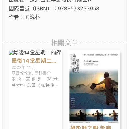
國際書號（ISBN）：9789573293958
作者：陳逸朴
相關文章
最後14堂星期二的
2022年 11 月
課
基督教教育
,
學科書介
米奇‧艾爾邦 (Mitch
Albom) 美國《底特律自
由報》體育記者，曾十度
被美聯社選為美國最佳體
育專欄作家，現於底特律
WJR電台主持體育節目主
持。著作有：《最後14堂
星期二的課》、《在天堂
遇見的五個人》、《波》
攝影師之眼:超完美