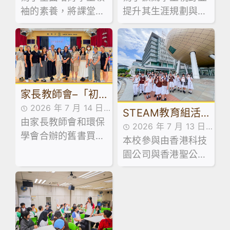
系列工作坊
科活動：走進維園
袖的素養，將課堂知
提升其生涯規劃與創
市集創業
識延伸至領導實踐，
業相關能力，本校企
本校訓導組於日前試
業、會計與財務概論
後活動期間，精心規
科及基本商業科於試
劃並舉辦了兩場學生
後活動期間，特意安
領袖系列工作坊。
排同學參加由保良局
家長教師會–「初
青年創業服務中心舉
辦之「黑白廚房創業
2026 年 7 月 14 日
中級舊書買賣」活
STEAM教育組活
速成」課程。
由家長教師會和環保
家校合作,家長教師會
2026 年 7 月 13 日
動
動：「少年創科探
學會合辦的舊書買賣
活動花絮,活動花絮
本校參與由香港科技
活動花絮
索家」計劃 – 到校
活動已於 7 月 13 日
園公司與香港聖公會
順利舉行！當日禮堂
講座及AI嘉年華
教育服務部合辦的「
熱鬧非凡，大批家長
少年創科探索家」計
同學滿載而歸！🥰
劃，最近舉辦了中五
級到校專題講座。