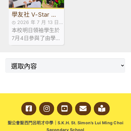
學友社 V-Star 計
2026 年 7 月 13 日
劃 — 長者探訪日
本校明日領袖學生於
活動花絮
7月4日參與了由學友
社舉辦的「V-Star
計劃 — 長者探訪
日」。活動於明愛天
悅長者中心順利舉
行。
聖公會聖西門呂明才中學｜S.K.H. St. Simon’s Lui Ming Choi
Secondary School