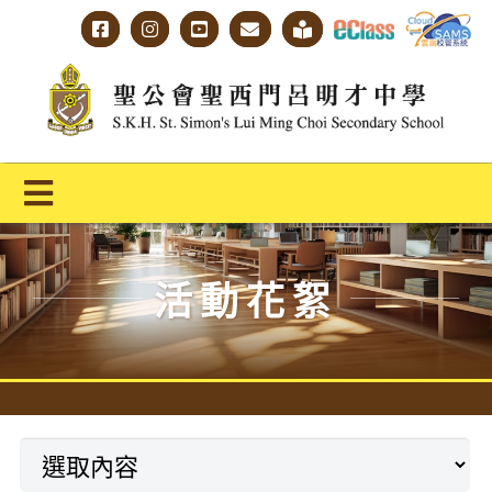
Skip
to
content
Toggle
Navigation
主頁
活動花絮
學校概覽
明才人學習藍圖
明才人成長階梯
教師專業社群