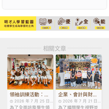
相關文章
領袖訓練活動：訓
企業、會計與財務
2026 年 7 月 25 日
2026 年 7 月 21 日
導組舉辦學生領袖
概論科及基本商業
為了全面培育學生領
活動花絮
為了擴闊學生視野並
活動花絮