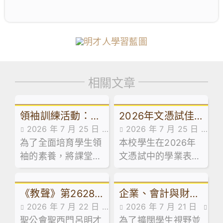
相關文章
領袖訓練活動：訓
2026年文憑試佳
2026 年 7 月 25 日
2026 年 7 月 25 日
導組舉辦學生領袖
績：逆風飛翔，展
為了全面培育學生領
活動花絮
本校學生在2026年
最新消息
系列工作坊
翅成長！
袖的素養，將課堂知
文憑試中的學業表
識延伸至領導實踐，
現，承接近年持續上
本校訓導組於日前試
揚的趨勢，保持良好
《教聲》第2628
企業、會計與財務
後活動期間，精心規
勢頭，繼續穩中求
2026 年 7 月 22 日
2026 年 7 月 21 日
劃並舉辦了兩場學生
進。
期｜第五十屆畢業
概論科及基本商業
聖公會聖西門呂明才
傳媒訪問,最新消息
為了擴闊學生視野並
活動花絮