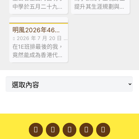
領袖系列工作坊。
典禮暨新基建揭幕
科活動：走進維園
中學於五月二十九日
提升其生涯規劃與創
典禮
市集創業
舉行第五十屆畢業典
業相關能力，本校企
禮，由教育局首席教
業、會計與財務概論
明風2026年46期
育主任(課程發展)1李
科及基本商業科於試
2026 年 7 月 20 日
建寰先生擔任主禮嘉
後活動期間，特意安
｜學友社執行總
在1E班排最後的我，
最新消息
賓，並向畢業生致訓
排同學參加由保良局
監-梁國成校友
竟然能成為香港代表
辭及授憑。
青年創業服務中心舉
隊成員，甚至成為十
辦之「黑白廚房創業
大傑青。
速成」課程。