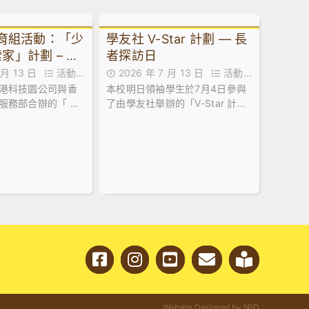
教育組活動：「少
學友社 V-Star 計劃 — 長
家」計劃 – 到
者探訪日
I嘉年華
7 月 13 日
活動花
2026 年 7 月 13 日
活動花
港科技園公司與香
本校明日領袖學生於7月4日參與
絮
服務部合辦的「 少
了由學友社舉辦的「V-Star 計劃
」計劃，最近舉辦
— 長者探訪日」。活動於明愛天
專題講座。
悅長者中心順利舉行。
Website Designed by hPD