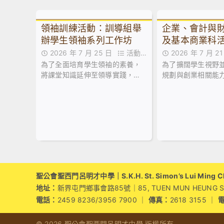
領袖訓練活動：訓導組舉
企業、會計與
辦學生領袖系列工作坊
及基本商業科
維園市集創業
2026 年 7 月 25 日
活動花
2026 年 7 月 
為了全面培育學生領袖的素養，
為了擴闊學生視野
絮
絮
將課堂知識延伸至領導實踐，本
規劃與創業相關能
校訓導組於日前試後活動期間，
業、會計與財務概
精心規劃並舉辦了兩場學生領袖
業科於試後活動期
系列工作坊。
同學參加由保良局
中心舉辦之「黑白
成」課程。
聖公會聖西門呂明才中學｜S.K.H. St. Simon’s Lui Ming Cho
地址：
新界屯門鄉事會路85號｜85, TUEN MUN HEUNG SZE 
電話：
2459 8236/3956 7900 ｜
傳真：
2618 3155 ｜
© 2026 聖公會聖西門呂明才中學 版權所有