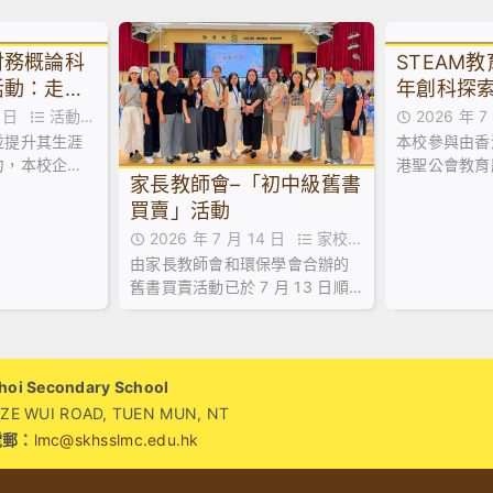
財務概論科
STEAM
活動：走進
年創科探索
校講座及A
21 日
活動花
2026 年 
並提升其生涯
本校參與由香
絮
力，本校企
港聖公會教育
家長教師會–「初中級舊書
論科及基本商
年創科探索家
買賣」活動
間，特意安排
了中五級到校
青年創業服務
2026 年 7 月 14 日
家校合
廚房創業速
由家長教師會和環保學會合辦的
作,家長教師會活動花絮,活動花絮
舊書買賣活動已於 7 月 13 日順
利舉行！當日禮堂熱鬧非凡，大
批家長同學滿載而歸！🥰
i Secondary School
WUI ROAD, TUEN MUN, NT
電郵：
lmc@skhsslmc.edu.hk