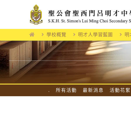
Skip
to
content
學校概覽
明才人學習藍圖
明
.
所有活動
最新消息
活動花絮