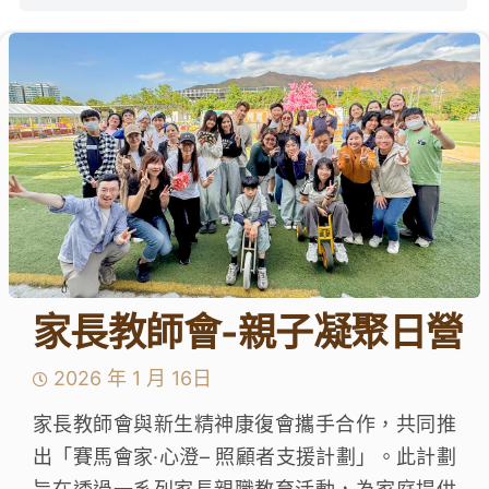
學生成就與學校活動
我們的聯繫
入學資訊
下載區
家長教師會-親子凝聚日營
2026 年 1 月 16日
家長教師會與新生精神康復會攜手合作，共同推
出「賽馬會家·心澄– 照顧者支援計劃」。此計劃