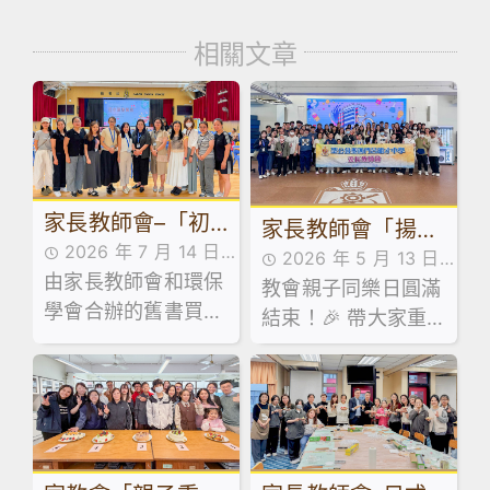
相關文章
家長教師會–「初
家長教師會「揚才
2026 年 7 月 14 日
中級舊書買賣」活
2026 年 5 月 13 日
傳藝、樂學故宮」
由家長教師會和環保
家校合作,家長教師會
教會親子同樂日圓滿
家校合作,家長教師會
動
親子同樂日
學會合辦的舊書買賣
活動花絮,活動花絮
結束！🎉 帶大家重
活動花絮
活動已於 7 月 13 日
溫當日嘅歡樂時光！
順利舉行！當日禮堂
熱鬧非凡，大批家長
同學滿載而歸！🥰