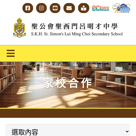
Skip
to
content
Toggle
Navigation
主頁
家校合作
學校概覽
明才人學習藍圖
明才人成長階梯
教師專業社群