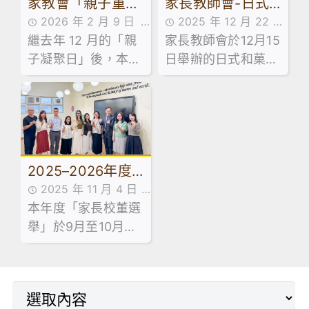
家教會「親子重聚
家長教師會-日式
2026 年 2 月 9 日
2025 年 12 月 22 日
日：輕食製作工作
和菓子工作坊
繼去年 12 月的「親
家校合作,家長教師會
家長教師會於12月15
家長教師會活動花絮,
坊」
子凝聚日」後，本校
活動花絮
日舉辦的日式和菓子
活動花絮
家長教師會於 1 月
工作坊反應熱烈，參
31 日舉辦了「親子
加的家長們洋溢著喜
重聚日 —— 輕食製
悅。
作工作坊」。是次活
動旨在透過廚藝體
2025–2026年度
驗，為家長與子女建
立一個共同協作的平
2025 年 11 月 4 日
家長校董選舉結果
台，實踐正向溝通。
本年度「家長校董選
家長教師會活動花絮,
舉」於9月至10月期
最新消息,活動花絮
間順利舉行，在校友
會主席陳鳳嫻校長、
湯皓勛校長及選舉主
任李建豪副校長的見