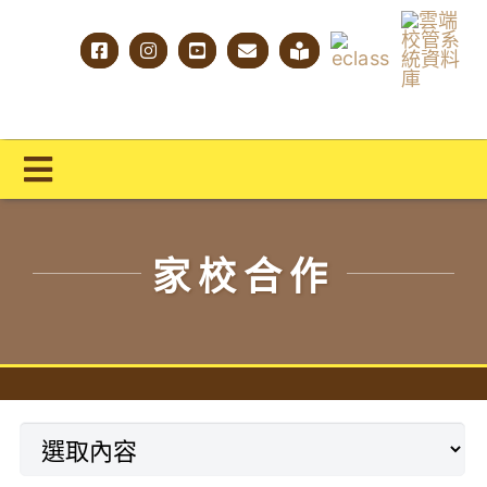
Skip
to
content
Toggle
Navigation
主頁
家校合作
學校概覽
明才人學習藍圖
明才人成長階梯
教師專業社群