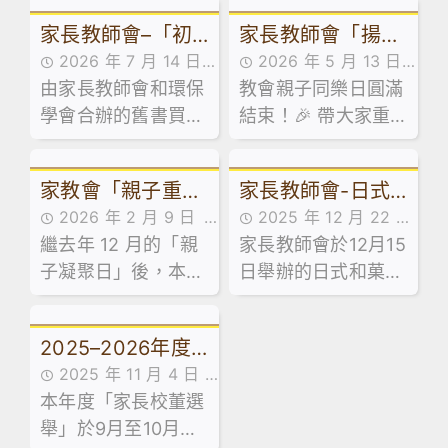
家長教師會–「初
家長教師會「揚才
2026 年 7 月 14 日
2026 年 5 月 13 日
中級舊書買賣」活
傳藝、樂學故宮」
由家長教師會和環保
家校合作,家長教師會
教會親子同樂日圓滿
家校合作,家長教師會
動
親子同樂日
學會合辦的舊書買賣
活動花絮,活動花絮
結束！🎉 帶大家重
活動花絮
活動已於 7 月 13 日
溫當日嘅歡樂時光！
順利舉行！當日禮堂
家教會「親子重聚
家長教師會-日式
熱鬧非凡，大批家長
2026 年 2 月 9 日
2025 年 12 月 22 日
同學滿載而歸！🥰
日：輕食製作工作
和菓子工作坊
繼去年 12 月的「親
家校合作,家長教師會
家長教師會於12月15
家長教師會活動花絮,
坊」
子凝聚日」後，本校
活動花絮
日舉辦的日式和菓子
活動花絮
家長教師會於 1 月
工作坊反應熱烈，參
31 日舉辦了「親子
加的家長們洋溢著喜
2025–2026年度
重聚日 —— 輕食製
悅。
2025 年 11 月 4 日
作工作坊」。是次活
家長校董選舉結果
本年度「家長校董選
家長教師會活動花絮,
動旨在透過廚藝體
舉」於9月至10月期
最新消息,活動花絮
驗，為家長與子女建