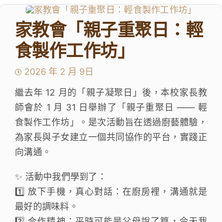
學生成就與學校活動
家教會「親子重聚日：輕
我們的聯繫
食製作工作坊」
入學資訊
2026 年 2 月 9日
下載區
繼去年 12 月的「親子凝聚日」後，本校家長教
師會於 1 月 31 日舉辦了「親子重聚日 —— 輕
食製作工作坊」。是次活動旨在透過廚藝體驗，
為家長與子女建立一個共同協作的平台，實踐正
向溝通。
✨ 活動中我們學到了：
1️⃣ 放下手機，真心對話：在廚房裡，溝通就是
最好的調味料。
2️⃣ 合作精神：平時可能是父母說了算，今天我