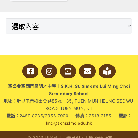
間順利舉行，在校友
立一個共同協作的平
會主席陳鳳嫻校長、
台，實踐正向溝通。
湯皓勛校長及選舉主
任李建豪副校長的見
證下
聖公會聖西門呂明才中學｜S.K.H. St. Simon’s Lui Ming Choi
Secondary School
地址：
新界屯門鄉事會路85號｜85, TUEN MUN HEUNG SZE WUI
ROAD, TUEN MUN, NT
電話：
2459 8236/3956 7900 ｜
傳真：
2618 3155 ｜
電郵：
lmc@skhsslmc.edu.hk
© 2026 聖公會聖西門呂明才中學 版權所有