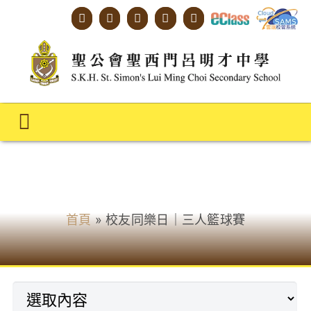
Skip
to
content
Toggle
Navigation
主頁
校友會消息
學校概覽
首頁
»
校友同樂日｜三人籃球賽
明才人學習藍圖
明才人成長階梯
教師專業社群