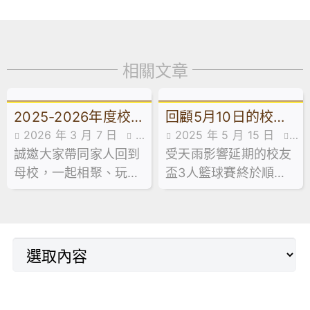
相關文章
2025-2026年度校
回顧5月10日的校友
2026 年 3 月 7 日
校
2025 年 5 月 15 日
友同樂日
盃三人籃球賽
誠邀大家帶同家人回到
友會消息
受天雨影響延期的校友
活動花絮
母校，一起相聚、玩
盃3人籃球賽終於順利
樂、重溫校園回憶。
舉行。