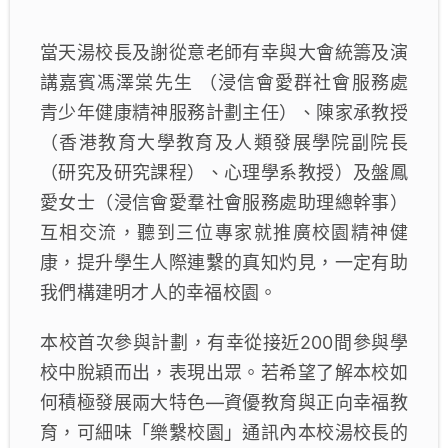
當天湯校長及謝從意老師有幸與大會統籌及演
講嘉賓馮澤棠先生 （浸信會愛群社會服務處
青少年健康精神服務計劃主任）、陳家承教授
（香港教育大學教育及人類發展學院副院長
（研究及研究課程）、心理學系教授）及盤鳳
愛女士（浸信會愛羣社會服務處助理總幹事）
互相交流，聽到三位專家就推廣校園精神健
康，提升學生人際連繫的真知灼見，一定有助
我們構建明才人的幸福校園。
本校首次參與計劃，有幸從接近200間參與學
校中脫穎而出，表現出眾。若希望了解本校如
何積極發展兩大特色—資優教育與正向幸福教
育，可細味「樂繫校園」通訊內本校湯校長的