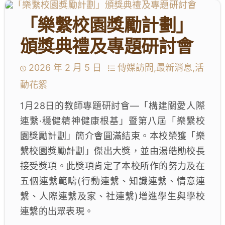
學生成就與學校活動
「樂繫校園獎勵計劃」
我們的聯繫
頒獎典禮及專題研討會
入學資訊
2026 年 2 月 5 日
傳媒訪問,最新消息,活
動花絮
下載區
1月28日的教師專題研討會—「構建關愛人際
連繫·穩健精神健康根基」暨第八屆「樂繫校
園獎勵計劃」簡介會圓滿結束。本校榮獲「樂
繫校園獎勵計劃」傑出大獎，並由湯皓勛校長
接受獎項。此獎項肯定了本校所作的努力及在
五個連繫範疇(行動連繫、知識連繫、情意連
繫、人際連繫及家、社連繫)增進學生與學校
連繫的出眾表現。