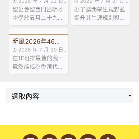
2026 年 7 月 22 日
2026 年 7 月 21 日
劃並舉辦了兩場學生
進。
期報導本校畢業典
概論科及基本商業
聖公會聖西門呂明才
傳媒訪問,最新消息
為了擴闊學生視野並
活動花絮
領袖系列工作坊。
禮
科活動：走進維園
中學於五月二十九日
提升其生涯規劃與創
市集創業
舉行第五十屆畢業典
業相關能力，本校企
禮，由教育局首席教
業、會計與財務概論
明風2026年46期
育主任(課程發展)1李
科及基本商業科於試
2026 年 7 月 20 日
建寰先生擔任主禮嘉
後活動期間，特意安
｜學友社執行總
在1E班排最後的我，
最新消息
賓，並向畢業生致訓
排同學參加由保良局
監-梁國成校友
竟然能成為香港代表
辭及授憑。
青年創業服務中心舉
隊成員，甚至成為十
辦之「黑白廚房創業
大傑青。
速成」課程。