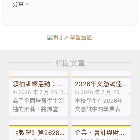
分享。
相關文章
領袖訓練活動：訓
2026年文憑試佳
2026 年 7 月 25 日
2026 年 7 月 25 日
導組舉辦學生領袖
績：逆風飛翔，展
為了全面培育學生領
活動花絮
本校學生在2026年
最新消息
系列工作坊
翅成長！
袖的素養，將課堂知
文憑試中的學業表
識延伸至領導實踐，
現，承接近年持續上
本校訓導組於日前試
揚的趨勢，保持良好
《教聲》第2628
企業、會計與財務
後活動期間，精心規
勢頭，繼續穩中求