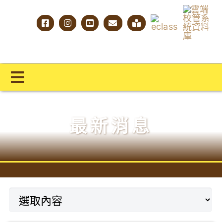
Skip
to
content
Toggle
Navigation
主頁
最新消息
學校概覽
明才人學習藍圖
明才人成長階梯
教師專業社群