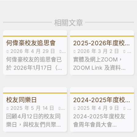
相關文章
何偉豪校友追思會
2025-2026年度校
2026 年 4 月 29 日
2026 年 3 月 2 日
校
友會周年會員大會
何偉豪校友的追思會已
活動花絮
實體及網上ZOOM，
友會消息
於 2026年1月17日（星
ZOOM Link 及資料將
期六）在母校舉行，追
於2026年3月12日於網
思會以私人形式進行，
頁發放。
當日約 50 位師長及校
校友同樂日
2024-2025年度校
友出席，在安靜莊重的
2025 年 5 月 14 日
2025 年 4 月 9 日
校
氛圍中，送別這位昔日
友會周年會員大會
回顧4月12日的校友同
活動花絮
2024-2025年度校友
友會消息
的同窗。
(Zoom Link)
樂日，與校友們共聚一
會周年會員大會
堂，讓我們的回憶更加
(Zoom Link)