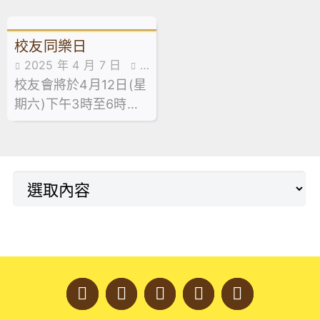
珍貴！
校友同樂日
2025 年 4 月 7 日
最
校友會將於4月12日(星
新消息,校友會,校友會消息
期六)下午3時至6時於
母校舉行校友同樂日。