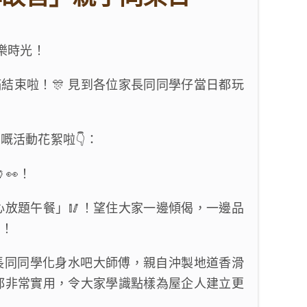
歡樂時光！
結束啦！🎊 見到各位家長同同學仔當日都玩
嘅活動花絮啦👇：
👀！
心放題午餐」🥢！望住大家一邊傾偈，一邊品
！
家長同同學化身水吧大師傅，親自沖製地道香滑
亦都非常實用，令大家學識點樣為屋企人建立更