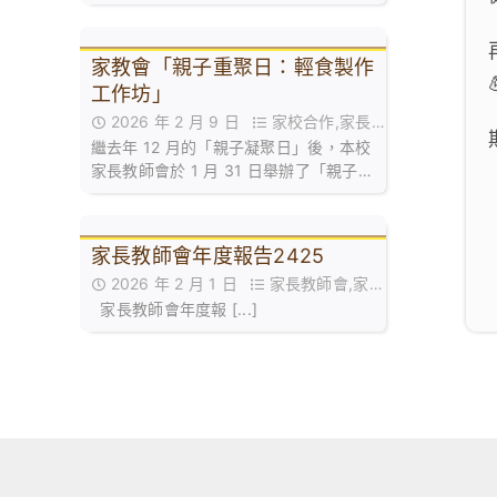
家教會「親子重聚日：輕食製作
工作坊」
2026 年 2 月 9 日
家校合作,家長
繼去年 12 月的「親子凝聚日」後，本校
教師會活動花絮
家長教師會於 1 月 31 日舉辦了「親子重
聚日 —— 輕食製作工作坊」。是次活動
旨在透過廚藝體驗，為家長與子女建立
一個共同協作的平台，實踐正向溝通。
家長教師會年度報告2425
2026 年 2 月 1 日
家長教師會,家長
家長教師會年度報 [...]
教師會年度報告,最新消息