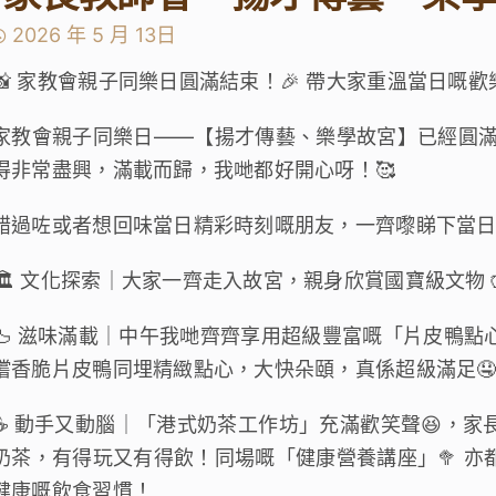
2026 年 5 月 13日
📸 家教會親子同樂日圓滿結束！🎉 帶大家重溫當日嘅
家教會親子同樂日——【揚才傳藝、樂學故宮】已經圓滿
得非常盡興，滿載而歸，我哋都好開心呀！🥰
錯過咗或者想回味當日精彩時刻嘅朋友，一齊嚟睇下當日
🏛️ 文化探索｜大家一齊走入故宮，親身欣賞國寶級文物🏺
🦆 滋味滿載｜中午我哋齊齊享用超級豐富嘅「片皮鴨點
嚐香脆片皮鴨同埋精緻點心，大快朵頤，真係超級滿足
☕ 動手又動腦｜「港式奶茶工作坊」充滿歡笑聲😆，
奶茶，有得玩又有得飲！同場嘅「健康營養講座」🥦 
健康嘅飲食習慣！