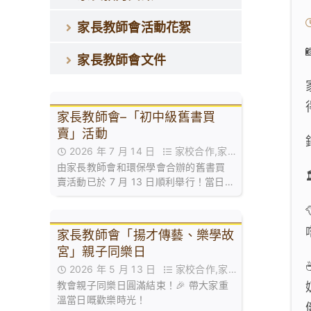
家長教師會活動花絮
家長教師會文件
家長教師會–「初中級舊書買
賣」活動
2026 年 7 月 14 日
家校合作,家長
由家長教師會和環保學會合辦的舊書買
教師會活動花絮,活動花絮
賣活動已於 7 月 13 日順利舉行！當日禮
堂熱鬧非凡，大批家長同學滿載而歸！
🥰
家長教師會「揚才傳藝、樂學故
宮」親子同樂日
2026 年 5 月 13 日
家校合作,家長
教會親子同樂日圓滿結束！🎉 帶大家重
教師會活動花絮
溫當日嘅歡樂時光！