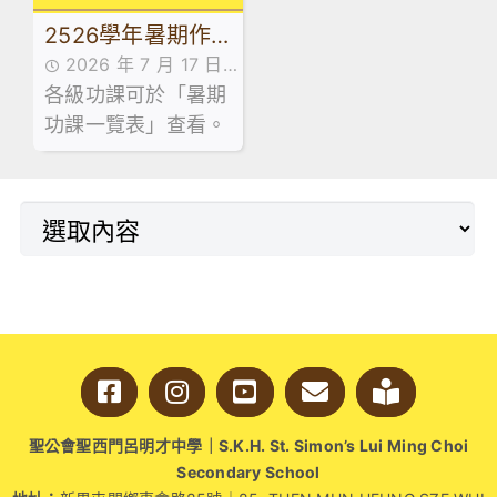
賓，並向畢業生致訓
2526學年暑期作
辭及授憑。
2026 年 7 月 17 日
業
各級功課可於「暑期
最新消息
功課一覽表」查看。
聖公會聖西門呂明才中學｜S.K.H. St. Simon’s Lui Ming Choi
Secondary School