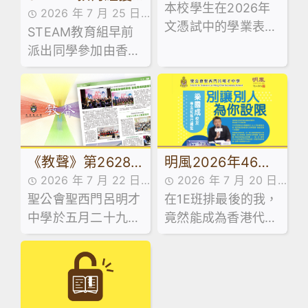
本校學生在2026年
最新消息
2026 年 7 月 25 日
翅成長！
奬消息
文憑試中的學業表
STEAM教育組早前
學生成就
現，承接近年持續上
派出同學參加由香港
揚的趨勢，保持良好
科技教育學會及香港
勢頭，繼續穩中求
教育裝備行業協會合
進。
辦的「屯門區Make
and Share 2026創
科展」
《教聲》第2628
明風2026年46期
2026 年 7 月 22 日
2026 年 7 月 20 日
期｜第五十屆畢業
｜學友社執行總
聖公會聖西門呂明才
傳媒訪問,最新消息
在1E班排最後的我，
最新消息
典禮暨新基建揭幕
監-梁國成校友
中學於五月二十九日
竟然能成為香港代表
典禮
舉行第五十屆畢業典
隊成員，甚至成為十
禮，由教育局首席教
大傑青。
育主任(課程發展)1李
建寰先生擔任主禮嘉