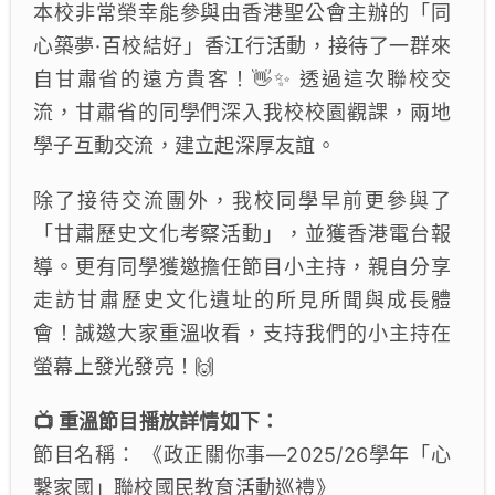
本校非常榮幸能參與由香港聖公會主辦的「同
心築夢·百校結好」香江行活動，接待了一群來
自甘肅省的遠方貴客！👋✨ 透過這次聯校交
流，甘肅省的同學們深入我校校園觀課，兩地
學子互動交流，建立起深厚友誼。
除了接待交流團外，我校同學早前更參與了
「甘肅歷史文化考察活動」，並獲香港電台報
導。更有同學獲邀擔任節目小主持，親自分享
走訪甘肅歷史文化遺址的所見所聞與成長體
會！誠邀大家重溫收看，支持我們的小主持在
螢幕上發光發亮！🙌
📺 重溫節目播放詳情如下：
節目名稱： 《政正關你事—2025/26學年「心
繫家國」聯校國民教育活動巡禮》