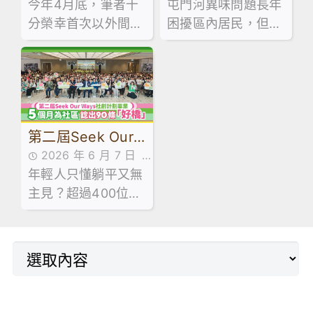
屯門河異味問題長年
傳媒訪問
今年4月底，筆者十
傳媒訪問
「河神」改善屯門
「教學常規」到
困擾區內居民，但有
分榮幸首次以外間評
河異味奪冠
「淬煉好課」︱來
一班土生土長的中學
核人員的身份參與外
生選擇以行動回應。
論
評。這次歷練讓筆者
他們親身採集水樣
得以站在客觀的專業
本，經過反覆測試與
視窗，透視友校師生
改良，最終研發出低
的學與教互動。觀課
第二屆Seek Our
成本生態淨化懸浮系
過程不僅是教學技術
統「河神」
的臨床診斷
2026 年 6 月 7 日
Ways社創計劃畢
年輕人只懂躺平又無
傳媒訪問
業 5個月為社區諗
主見？超過400位參
出90條「好橋」
加第二屆 Seek Our
Ways 社創計劃的中
學及大專生就話你
知：短短五個月內，
用創意為社區度出近
90個「好橋」