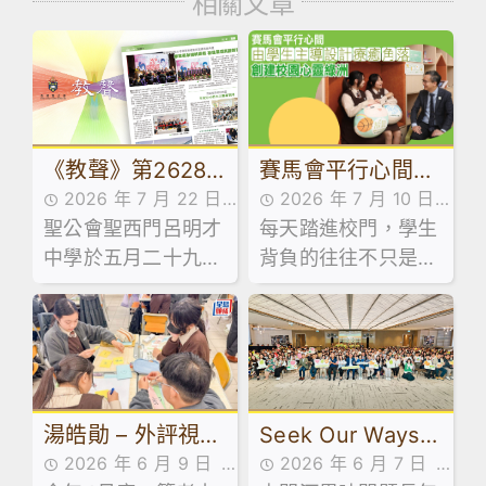
相關文章
《教聲》第2628
賽馬會平行心間：
2026 年 7 月 22 日
2026 年 7 月 10 日
期｜第五十屆畢業
由學生主導設計療
聖公會聖西門呂明才
傳媒訪問,最新消息
每天踏進校門，學生
傳媒訪問
典禮暨新基建揭幕
癒角落 創建校園心
中學於五月二十九日
背負的往往不只是沉
典禮
靈綠洲
舉行第五十屆畢業典
重書包，還有學業、
禮，由教育局首席教
人際、家庭關係帶來
育主任(課程發展)1李
的無形壓力。
建寰先生擔任主禮嘉
賓，並向畢業生致訓
Seek Our Ways社
湯皓勛 – 外評視角
辭及授憑。
2026 年 6 月 7 日
2026 年 6 月 9 日
創計劃 高中生研發
下課堂蛻變：從