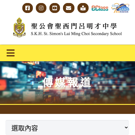
Skip
to
content
Toggle
Navigation
主頁
傳媒報道
學校概覽
明才人學習藍圖
明才人成長階梯
教師專業社群