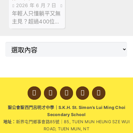
2026 年 6 月 7 日
視窗，透視友校師生
本，經過反覆測試與
Ways社創計劃畢
年輕人只懂躺平又無
傳媒訪問
的學與教互動。觀課
改良，最終研發出低
業 5個月為社區諗
主見？超過400位參
過程不僅是教學技術
成本生態淨化懸浮系
出90條「好橋」
加第二屆 Seek Our
的臨床診斷
統「河神」
Ways 社創計劃的中
學及大專生就話你
知：短短五個月內，
用創意為社區度出近
90個「好橋」
聖公會聖西門呂明才中學｜S.K.H. St. Simon’s Lui Ming Choi
Secondary School
地址：
新界屯門鄉事會路85號｜85, TUEN MUN HEUNG SZE WUI
ROAD, TUEN MUN, NT