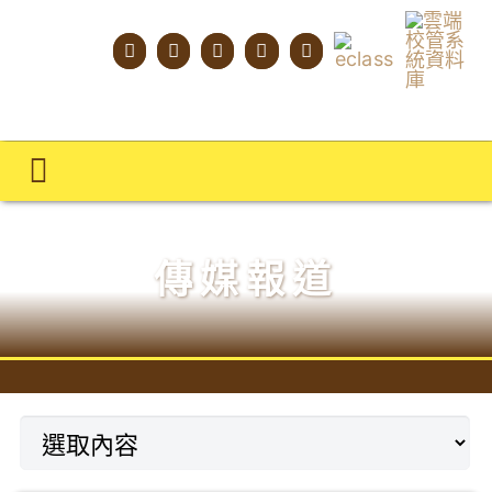
Skip
to
content
Toggle
Navigation
主頁
傳媒報道
學校概覽
明才人學習藍圖
明才人成長階梯
教師專業社群