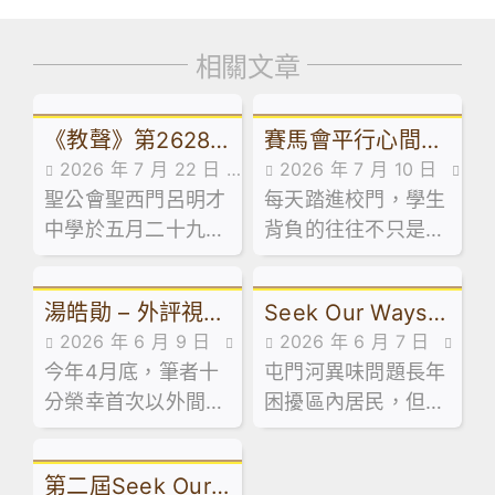
相關文章
《教聲》第2628
賽馬會平行心間：
2026 年 7 月 22 日
2026 年 7 月 10 日
期報導本校畢業典
由學生主導設計療
聖公會聖西門呂明才
傳媒訪問,最新消息
每天踏進校門，學生
傳媒訪問
禮
癒角落 創建校園心
中學於五月二十九日
背負的往往不只是沉
靈綠洲
舉行第五十屆畢業典
重書包，還有學業、
禮，由教育局首席教
人際、家庭關係帶來
湯皓勛 – 外評視角
Seek Our Ways社
育主任(課程發展)1李
的無形壓力。
2026 年 6 月 9 日
2026 年 6 月 7 日
建寰先生擔任主禮嘉
下課堂蛻變：從
創計劃 高中生研發
今年4月底，筆者十
傳媒訪問
屯門河異味問題長年
傳媒訪問
賓，並向畢業生致訓
「教學常規」到
「河神」改善屯門
分榮幸首次以外間評
困擾區內居民，但有
辭及授憑。
「淬煉好課」︱來
河異味奪冠
核人員的身份參與外
一班土生土長的中學
論
評。這次歷練讓筆者
生選擇以行動回應。
第二屆Seek Our
得以站在客觀的專業
他們親身採集水樣