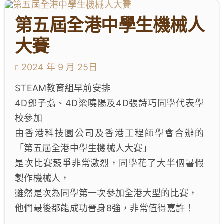
學生成就與學校活動
第五屆全港中學生機械人
我們的聯繫
大賽
入學資訊
2024 年 9 月 25日
STEAM教育組早前安排
下載區
4D鄧子翥、4D梁曉陽及4D張詩巧同學代表學
校參加
由香港科技園公司及香港工程師學會合辦的
「第五屆全港中學生機械人大賽」
是次比賽競爭非常激烈，同學花了大半個暑假
製作機械人，
雖然是次為同學第一次參加全港大型的比賽，
他們最後都能成功晉身8強，非常值得嘉許！