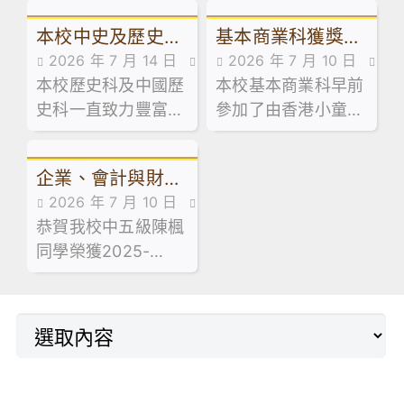
教育裝備行業協會合
中透過遊戲、敬拜、
本校中史及歷史科
基本商業科獲獎消
辦的「屯門區Make
信息分享認識主愛。
2026 年 7 月 14 日
2026 年 7 月 10 日
and Share 2026創
學生獲推薦參加大
息
本校歷史科及中國歷
學生成就
本校基本商業科早前
學生成就
科展」
學體驗項目
史科一直致力豐富學
參加了由香港小童群
生的學習經歷，旨在
益會主辦的「不賭理
讓同學增加歷史學科
財師」短片創作大
企業、會計與財務
知識與技能，並進一
賽。參賽同學發揮創
2026 年 7 月 10 日
步激發對相關學科的
意與團隊精神，以生
概論科獲獎消息
恭賀我校中五級陳楓
學生成就
興趣。
動有趣的短片形式，
同學榮獲2025-
成功向大眾宣揚正確
2026年度香港會計
的理財觀念與健康的
師公會與香港商業教
消費態度。
育協會聯合設立的
「企會財」獎學金，
獎學金旨在表揚在企
業、會計與財務概論