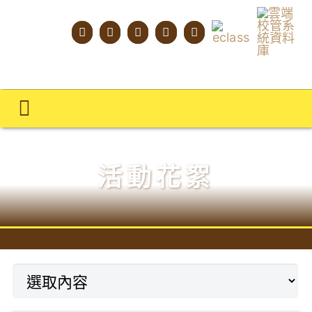
Skip
to
content
Toggle
Navigation
主頁
活動花絮
學校概覽
明才人學習藍圖
明才人成長階梯
教師專業社群