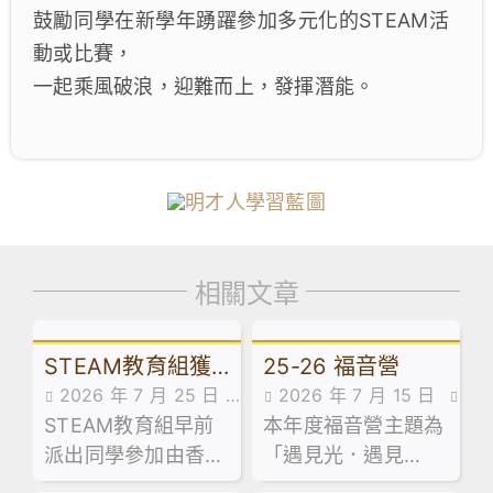
鼓勵同學在新學年踴躍參加多元化的STEAM活
動或比賽，
一起乘風破浪，迎難而上，發揮潛能。
相關文章
STEAM教育組獲
25-26 福音營
2026 年 7 月 25 日
2026 年 7 月 15 日
奬消息
STEAM教育組早前
學生成就
本年度福音營主題為
學生成就
派出同學參加由香港
「遇見光．遇見
科技教育學會及香港
愛」，同學們在營會