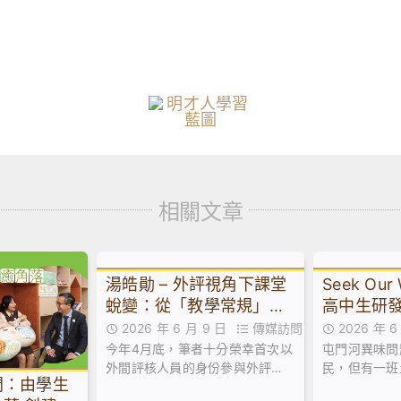
相關文章
湯皓勛 – 外評視角下課堂
Seek Ou
蛻變：從「教學常規」到
高中生研
「淬煉好課」︱來論
屯門河異
2026 年 6 月 9 日
傳媒訪問
2026 年 
今年4月底，筆者十分榮幸首次以
屯門河異味問
外間評核人員的身份參與外評。
民，但有一班
間：由學生
這次歷練讓筆者得以站在客觀的
選擇以行動回