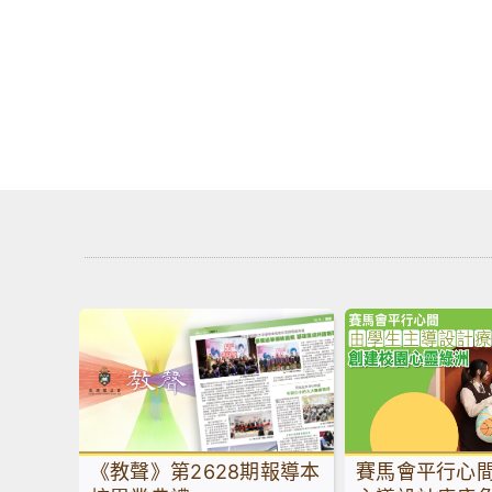
《教聲》第2628期報導本
賽馬會平行心