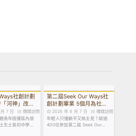
r Ways社創計劃
第二屆Seek Our Ways社
發「河神」改善
創計劃畢業 5個月為社區
味奪冠
諗出90條「好橋」
6 月 7 日
傳媒訪問
2026 年 6 月 7 日
傳媒訪問
題長年困擾區內居
年輕人只懂躺平又無主見？超過
土生土長的中學生
400位參加第二屆 Seek Our
應。他們親身採集
Ways 社創計劃的中學及大專生就