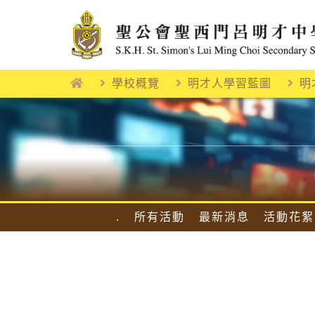
Skip
to
content
學校概覽
明才人學習藍圖
明
.
所有活動
最新消息
活動花絮