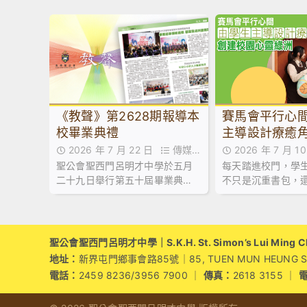
《教聲》第2628期報導本
賽馬會平行心
校畢業典禮
主導設計療癒角
園心靈綠洲
2026 年 7 月 22 日
傳媒訪
2026 年 7 月 
聖公會聖西門呂明才中學於五月
每天踏進校門，學
問,最新消息
問
二十九日舉行第五十屆畢業典
不只是沉重書包，
禮，由教育局首席教育主任(課程
際、家庭關係帶來
發展)1李建寰先生擔任主禮嘉
賓，並向畢業生致訓辭及授憑。
聖公會聖西門呂明才中學｜S.K.H. St. Simon’s Lui Ming Cho
地址：
新界屯門鄉事會路85號｜85, TUEN MUN HEUNG SZE 
電話：
2459 8236/3956 7900 ｜
傳真：
2618 3155 ｜