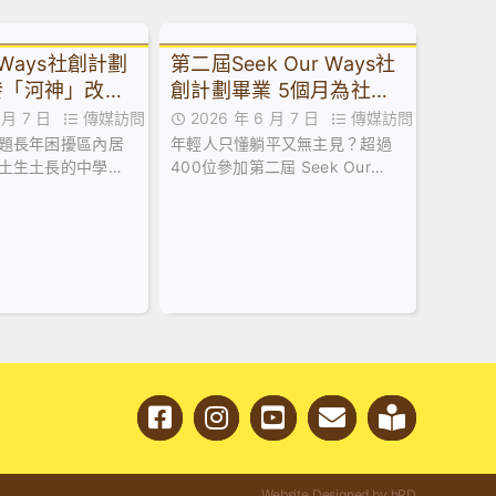
r Ways社創計劃
第二屆Seek Our Ways社
發「河神」改善
創計劃畢業 5個月為社區
味奪冠
諗出90條「好橋」
6 月 7 日
傳媒訪問
2026 年 6 月 7 日
傳媒訪問
題長年困擾區內居
年輕人只懂躺平又無主見？超過
土生土長的中學生
400位參加第二屆 Seek Our
應。他們親身採集
Ways 社創計劃的中學及大專生就
反覆測試與改良，
話你知：短短五個月內，用創意
成本生態淨化懸浮
為社區度出近90個「好橋」
Website Designed by hPD