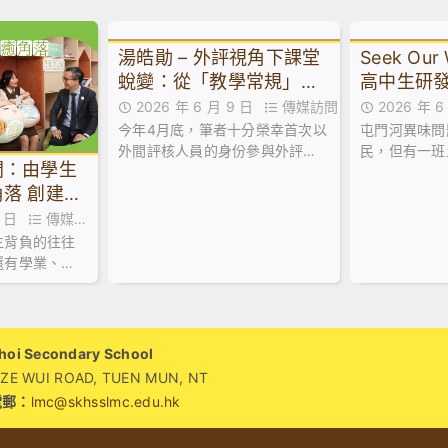
湯皓勛 – 外評視角下課堂
Seek Ou
蛻變：從「教學常規」到
高中生研
「淬煉好課」︱來論
屯門河異
2026 年 6 月 9 日
傳媒訪問
2026 年 
今年4月底，筆者十分榮幸首次以
屯門河異味問
外間評核人員的身份參與外評。
民，但有一班
間：由學生
這次歷練讓筆者得以站在客觀的
選擇以行動回
落 創建校
專業視窗，透視友校師生的學與
水樣本，經過
教互動。觀課過程不僅是教學技
最終研發出低
10 日
傳媒訪
術的臨床診斷
系統「河神」
生背負的往往
還有學業、人
的無形壓力。
i Secondary School
WUI ROAD, TUEN MUN, NT
電郵：
lmc@skhsslmc.edu.hk