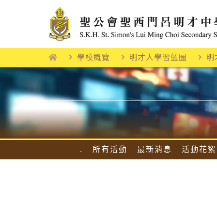
Skip
to
content
學校概覽
明才人學習藍圖
明
.
所有活動
最新消息
活動花絮