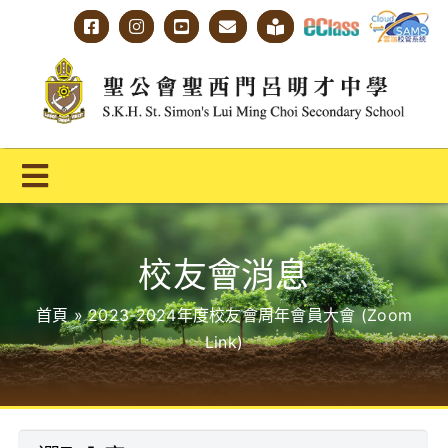
Skip
to
content
Toggle
Navigation
主頁
校友會消息
學校概覽
首頁
»
2023-2024年度校友會周年會員大會 (Zoom
明才人學習藍圖
Link)
明才人成長階梯
教師專業社群