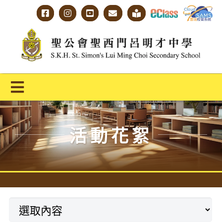
Skip
to
content
Toggle
Navigation
主頁
活動花絮
學校概覽
明才人學習藍圖
明才人成長階梯
教師專業社群