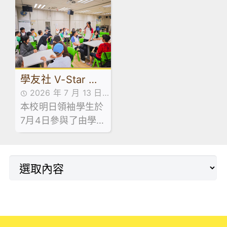
熱鬧非凡，大批家長
少年創科探索家」計
同學滿載而歸！🥰
劃，最近舉辦了中五
級到校專題講座。
學友社 V-Star 計
2026 年 7 月 13 日
劃 — 長者探訪日
本校明日領袖學生於
活動花絮
7月4日參與了由學友
社舉辦的「V-Star
計劃 — 長者探訪
日」。活動於明愛天
悅長者中心順利舉
行。