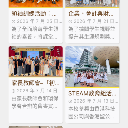
領袖訓練活動：訓
企業、會計與財務
2026 年 7 月 25 日
2026 年 7 月 21 日
導組舉辦學生領袖
概論科及基本商業
為了全面培育學生領
活動花絮
為了擴闊學生視野並
活動花絮
系列工作坊
科活動：走進維園
袖的素養，將課堂知
提升其生涯規劃與創
市集創業
識延伸至領導實踐，
業相關能力，本校企
本校訓導組於日前試
業、會計與財務概論
後活動期間，精心規
科及基本商業科於試
劃並舉辦了兩場學生
後活動期間，特意安
領袖系列工作坊。
排同學參加由保良局
家長教師會–「初
青年創業服務中心舉
辦之「黑白廚房創業
2026 年 7 月 14 日
中級舊書買賣」活
STEAM教育組活
速成」課程。
由家長教師會和環保
家校合作,家長教師會
2026 年 7 月 13 日
動
動：「少年創科探
學會合辦的舊書買賣
活動花絮,活動花絮
本校參與由香港科技
活動花絮
索家」計劃 – 到校
活動已於 7 月 13 日
園公司與香港聖公會
順利舉行！當日禮堂
講座及AI嘉年華
教育服務部合辦的「