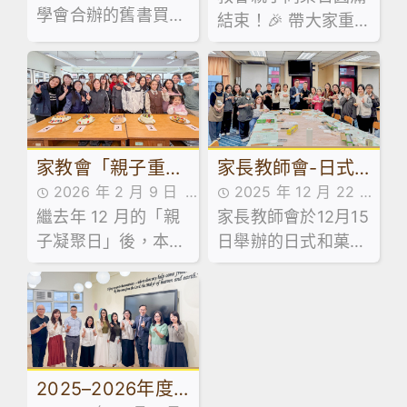
動
親子同樂日
學會合辦的舊書買賣
活動花絮,活動花絮
結束！🎉 帶大家重
活動花絮
活動已於 7 月 13 日
溫當日嘅歡樂時光！
順利舉行！當日禮堂
熱鬧非凡，大批家長
同學滿載而歸！🥰
家教會「親子重聚
家長教師會-日式
2026 年 2 月 9 日
2025 年 12 月 22 日
日：輕食製作工作
和菓子工作坊
繼去年 12 月的「親
家校合作,家長教師會
家長教師會於12月15
家長教師會活動花絮,
坊」
子凝聚日」後，本校
活動花絮
日舉辦的日式和菓子
活動花絮
家長教師會於 1 月
工作坊反應熱烈，參
31 日舉辦了「親子
加的家長們洋溢著喜
重聚日 —— 輕食製
悅。
作工作坊」。是次活
動旨在透過廚藝體
2025–2026年度
驗，為家長與子女建