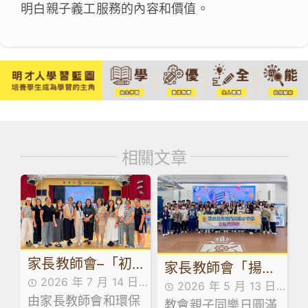
明白親子義工服務的內容和價值。
相關文章
家長教師會–「初
家長教師會「揚才
2026 年 7 月 14 日
中級舊書買賣」活
2026 年 5 月 13 日
傳藝、樂學故宮」
由家長教師會和環保
家校合作,家長教師會
教會親子同樂日圓滿
家校合作,家長教師會