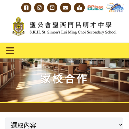
Skip
to
content
Toggle
Navigation
主頁
家校合作
學校概覽
明才人學習藍圖
明才人成長階梯
教師專業社群