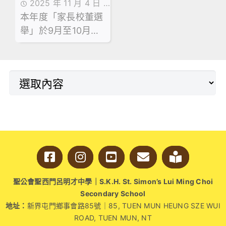
立一個共同協作的平
2025 年 11 月 4 日
家長校董選舉結果
台，實踐正向溝通。
本年度「家長校董選
家長教師會活動花絮,
舉」於9月至10月期
最新消息,活動花絮
間順利舉行，在校友
會主席陳鳳嫻校長、
湯皓勛校長及選舉主
任李建豪副校長的見
證下
聖公會聖西門呂明才中學｜S.K.H. St. Simon’s Lui Ming Choi
Secondary School
地址：
新界屯門鄉事會路85號｜85, TUEN MUN HEUNG SZE WUI
ROAD, TUEN MUN, NT