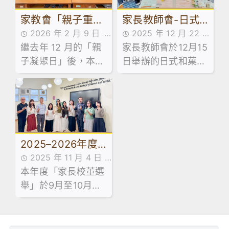
家教會「親子重聚
家長教師會-日式
2026 年 2 月 9 日
2025 年 12 月 22 日
日：輕食製作工作
和菓子工作坊
繼去年 12 月的「親
家校合作,家長教師會
家長教師會於12月15
家長教師會活動花絮,
坊」
子凝聚日」後，本校
活動花絮
日舉辦的日式和菓子
活動花絮
家長教師會於 1 月
工作坊反應熱烈，參
31 日舉辦了「親子
加的家長們洋溢著喜
重聚日 —— 輕食製
悅。
作工作坊」。是次活
動旨在透過廚藝體
2025–2026年度
驗，為家長與子女建
立一個共同協作的平
2025 年 11 月 4 日
家長校董選舉結果
台，實踐正向溝通。
本年度「家長校董選
家長教師會活動花絮,
舉」於9月至10月期
最新消息,活動花絮
間順利舉行，在校友
會主席陳鳳嫻校長、
湯皓勛校長及選舉主