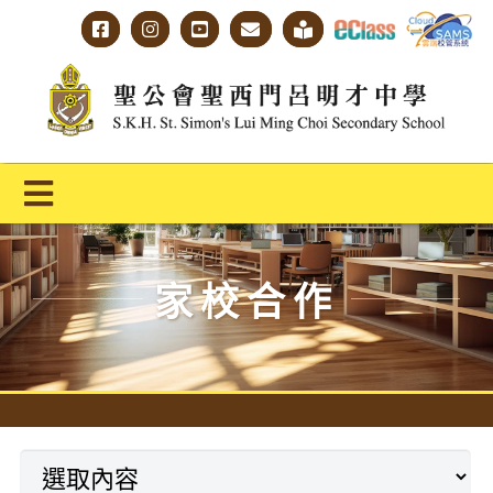
Skip
to
content
Toggle
Navigation
主頁
家校合作
學校概覽
明才人學習藍圖
明才人成長階梯
教師專業社群