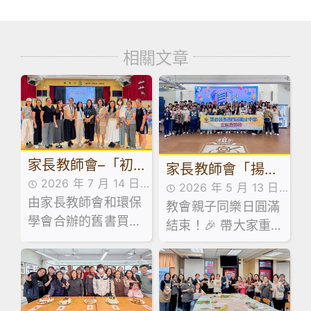
相關文章
家長教師會–「初
家長教師會「揚才
2026 年 7 月 14 日
中級舊書買賣」活
2026 年 5 月 13 日
傳藝、樂學故宮」
由家長教師會和環保
家校合作,家長教師會
教會親子同樂日圓滿
家校合作,家長教師會
動
親子同樂日
學會合辦的舊書買賣
活動花絮,活動花絮
結束！🎉 帶大家重
活動花絮
活動已於 7 月 13 日
溫當日嘅歡樂時光！
順利舉行！當日禮堂
熱鬧非凡，大批家長
同學滿載而歸！🥰