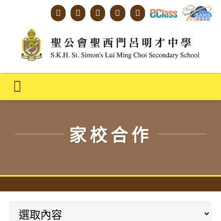
Skip
to
content
Toggle
Navigation
主頁
家校合作
學校概覽
明才人學習藍圖
明才人成長階梯
教師專業社群