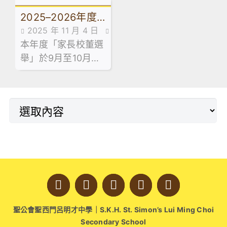
31 日舉辦了「親子
加的家長們洋溢著喜
2025–2026年度
重聚日 —— 輕食製
悅。
2025 年 11 月 4 日
作工作坊」。是次活
家長校董選舉結果
本年度「家長校董選
家長教師會活動花絮,最
動旨在透過廚藝體
舉」於9月至10月期
新消息,活動花絮
驗，為家長與子女建
間順利舉行，在校友
立一個共同協作的平
會主席陳鳳嫻校長、
台，實踐正向溝通。
湯皓勛校長及選舉主
任李建豪副校長的見
證下
聖公會聖西門呂明才中學｜S.K.H. St. Simon’s Lui Ming Choi
Secondary School