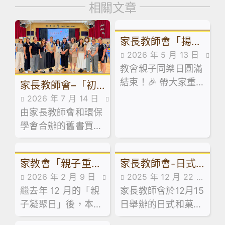
相關文章
家長教師會「揚才
2026 年 5 月 13 日
傳藝、樂學故宮」
教會親子同樂日圓滿
家校合作,家長教師會活
親子同樂日
結束！🎉 帶大家重
動花絮
家長教師會–「初
溫當日嘅歡樂時光！
2026 年 7 月 14 日
中級舊書買賣」活
由家長教師會和環保
家校合作,家長教師會活
動
學會合辦的舊書買賣
動花絮,活動花絮
活動已於 7 月 13 日
順利舉行！當日禮堂
家教會「親子重聚
家長教師會-日式
熱鬧非凡，大批家長
2026 年 2 月 9 日
2025 年 12 月 22 日
同學滿載而歸！🥰
日：輕食製作工作
和菓子工作坊
繼去年 12 月的「親
家校合作,家長教師會活
家長教師會於12月15
家長教師會活動花絮,
坊」
子凝聚日」後，本校
動花絮
日舉辦的日式和菓子
活動花絮
家長教師會於 1 月
工作坊反應熱烈，參