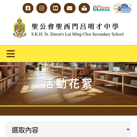
Skip
to
content
Toggle
Navigation
主頁
活動花絮
學校概覽
明才人學習藍圖
明才人成長階梯
教師專業社群