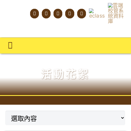
Skip
to
content
Toggle
Navigation
主頁
活動花絮
學校概覽
明才人學習藍圖
明才人成長階梯
教師專業社群