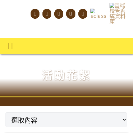
Skip
to
content
Toggle
Navigation
主頁
活動花絮
學校概覽
明才人學習藍圖
明才人成長階梯
教師專業社群