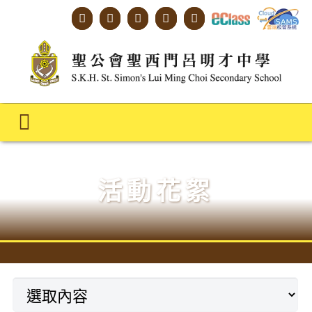
Skip
to
content
Toggle
Navigation
主頁
活動花絮
學校概覽
明才人學習藍圖
明才人成長階梯
教師專業社群