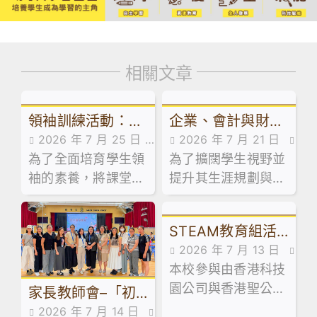
相關文章
領袖訓練活動：訓
企業、會計與財務
2026 年 7 月 25 日
2026 年 7 月 21 日
導組舉辦學生領袖
概論科及基本商業
為了全面培育學生領
活動花絮
為了擴闊學生視野並
活動花絮
系列工作坊
科活動：走進維園
袖的素養，將課堂知
提升其生涯規劃與創
市集創業
識延伸至領導實踐，
業相關能力，本校企
本校訓導組於日前試
業、會計與財務概論
STEAM教育組活
後活動期間，精心規
科及基本商業科於試
2026 年 7 月 13 日
劃並舉辦了兩場學生
後活動期間，特意安
動：「少年創科探
本校參與由香港科技
活動花絮
領袖系列工作坊。
排同學參加由保良局
索家」計劃 – 到校
園公司與香港聖公會
家長教師會–「初
青年創業服務中心舉
講座及AI嘉年華
教育服務部合辦的「
辦之「黑白廚房創業
2026 年 7 月 14 日
中級舊書買賣」活