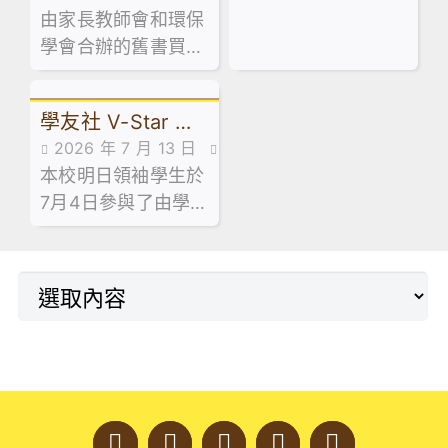
少年創科探索家」計
速成」課程。
由家長教師會和環保
家校合作,家長教師會活
動
劃，最近舉辦了中五
學會合辦的舊書買賣
動花絮,活動花絮
級到校專題講座。
活動已於 7 月 13 日
順利舉行！當日禮堂
學友社 V-Star 計
熱鬧非凡，大批家長
2026 年 7 月 13 日
同學滿載而歸！🥰
劃 — 長者探訪日
本校明日領袖學生於
活動花絮
7月4日參與了由學友
社舉辦的「V-Star
計劃 — 長者探訪
日」。活動於明愛天
悅長者中心順利舉
行。