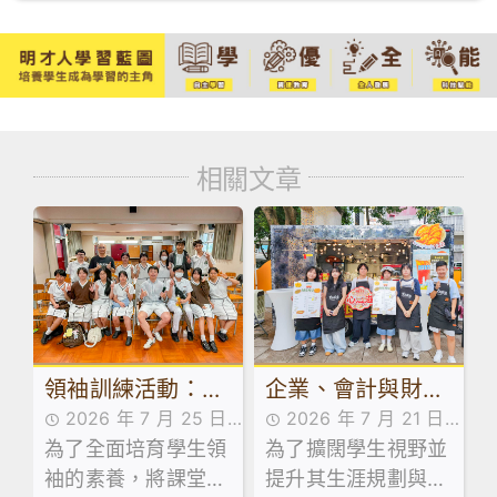
相關文章
領袖訓練活動：訓
企業、會計與財務
2026 年 7 月 25 日
2026 年 7 月 21 日
導組舉辦學生領袖
概論科及基本商業
為了全面培育學生領
活動花絮
為了擴闊學生視野並
活動花絮
系列工作坊
科活動：走進維園
袖的素養，將課堂知
提升其生涯規劃與創