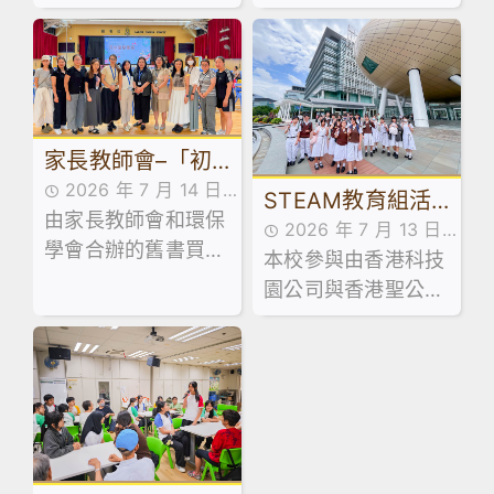
市集創業
識延伸至領導實踐，
業相關能力，本校企
本校訓導組於日前試
業、會計與財務概論
後活動期間，精心規
科及基本商業科於試
劃並舉辦了兩場學生
後活動期間，特意安
領袖系列工作坊。
排同學參加由保良局
家長教師會–「初
青年創業服務中心舉
辦之「黑白廚房創業
2026 年 7 月 14 日
中級舊書買賣」活
STEAM教育組活
速成」課程。
由家長教師會和環保
家校合作,家長教師會
2026 年 7 月 13 日
動
動：「少年創科探
學會合辦的舊書買賣
活動花絮,活動花絮
本校參與由香港科技
活動花絮
索家」計劃 – 到校
活動已於 7 月 13 日
園公司與香港聖公會
順利舉行！當日禮堂
講座及AI嘉年華
教育服務部合辦的「
熱鬧非凡，大批家長
少年創科探索家」計
同學滿載而歸！🥰
劃，最近舉辦了中五
級到校專題講座。