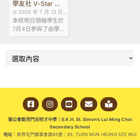
學友社 V-Star 計
2026 年 7 月 13 日
劃 — 長者探訪日
本校明日領袖學生於
活動花絮
7月4日參與了由學友
社舉辦的「V-Star
計劃 — 長者探訪
日」。活動於明愛天
悅長者中心順利舉
行。
聖公會聖西門呂明才中學｜S.K.H. St. Simon’s Lui Ming Choi
Secondary School
地址：
新界屯門鄉事會路85號｜85, TUEN MUN HEUNG SZE WUI