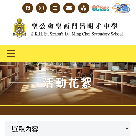
Skip
to
content
Toggle
Navigation
主頁
活動花絮
學校概覽
明才人學習藍圖
明才人成長階梯
教師專業社群