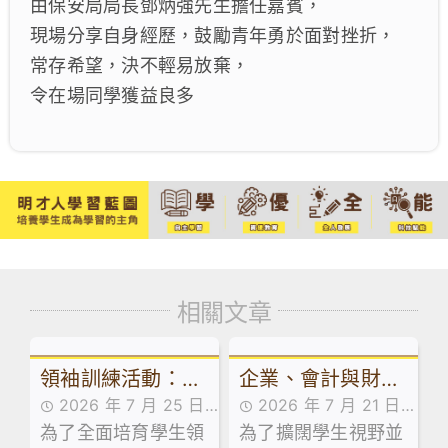
由保安局局長鄧炳強先生擔任嘉賓，
現場分享自身經歷，鼓勵青年勇於面對挫折，
常存希望，決不輕易放棄，
令在場同學獲益良多
相關文章
領袖訓練活動：訓
企業、會計與財務
2026 年 7 月 25 日
2026 年 7 月 21 日
導組舉辦學生領袖
概論科及基本商業
為了全面培育學生領
活動花絮
為了擴闊學生視野並
活動花絮
系列工作坊
科活動：走進維園