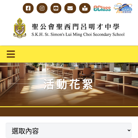
Skip
to
content
Toggle
Navigation
主頁
活動花絮
學校概覽
明才人學習藍圖
明才人成長階梯
教師專業社群