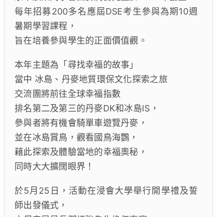
每年招募200多名應屆DSE考生參與為期10週
暑期學習課程，
旨在培養參與學生的正面價值觀。
本年主題為「尋找幸福的故事」
當中 冰島、丹麥地質環保文化探索之旅
交流團將前往全球幸福指數
排名第二及第三的丹麥DK和冰島IS，
參與者將有機會騎單車遊覽丹麥，
並在冰島賞鳥，觀看國鳥海鸚，
藉此探索及體驗當地的幸福奧秘，
同時大大擴闊眼界！
於5月25日，活動在浸會大學舉行開學禮及誓
師出發儀式，