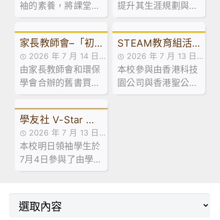
袖的素養，將課堂知
提升其生涯規劃與創
市集創業
識延伸至領導實踐，
業相關能力，本校企
本校訓導組於日前試
業、會計與財務概論
家長教師會–「初
STEAM教育組活
後活動期間，精心規
科及基本商業科於試
2026 年 7 月 14 日
2026 年 7 月 13 日
劃並舉辦了兩場學生
後活動期間，特意安
中級舊書買賣」活
動：「少年創科探
由家長教師會和環保
家校合作,家長教師會
本校參與由香港科技
活動花絮
領袖系列工作坊。
排同學參加由保良局
動
索家」計劃 – 到校
學會合辦的舊書買賣
活動花絮,活動花絮
園公司與香港聖公會
青年創業服務中心舉
講座及AI嘉年華
活動已於 7 月 13 日
教育服務部合辦的「
辦之「黑白廚房創業
順利舉行！當日禮堂
少年創科探索家」計
速成」課程。
學友社 V-Star 計
熱鬧非凡，大批家長
劃，最近舉辦了中五
2026 年 7 月 13 日
同學滿載而歸！🥰
級到校專題講座。
劃 — 長者探訪日
本校明日領袖學生於
活動花絮
7月4日參與了由學友
社舉辦的「V-Star
計劃 — 長者探訪
日」。活動於明愛天
悅長者中心順利舉