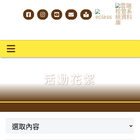
Skip
to
content
Toggle
Navigation
主頁
活動花絮
學校概覽
明才人學習藍圖
明才人成長階梯
教師專業社群