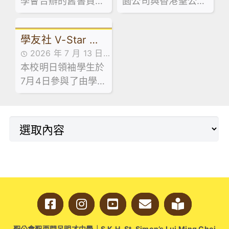
學會合辦的舊書買賣
活動花絮,活動花絮
園公司與香港聖公會
青年創業服務中心舉
講座及AI嘉年華
活動已於 7 月 13 日
教育服務部合辦的「
辦之「黑白廚房創業
順利舉行！當日禮堂
少年創科探索家」計
速成」課程。
學友社 V-Star 計
熱鬧非凡，大批家長
劃，最近舉辦了中五
2026 年 7 月 13 日
同學滿載而歸！🥰
級到校專題講座。
劃 — 長者探訪日
本校明日領袖學生於
活動花絮
7月4日參與了由學友
社舉辦的「V-Star
計劃 — 長者探訪
日」。活動於明愛天
悅長者中心順利舉
行。
聖公會聖西門呂明才中學｜S.K.H. St. Simon’s Lui Ming Choi