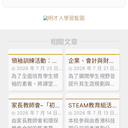
相關文章
領袖訓練活動：訓
企業、會計與財務
2026 年 7 月 25 日
2026 年 7 月 21 日
導組舉辦學生領袖
概論科及基本商業
為了全面培育學生領
活動花絮
為了擴闊學生視野並
活動花絮
系列工作坊
科活動：走進維園
袖的素養，將課堂知
提升其生涯規劃與創
市集創業
識延伸至領導實踐，
業相關能力，本校企
本校訓導組於日前試
業、會計與財務概論
家長教師會–「初
STEAM教育組活
後活動期間，精心規
科及基本商業科於試
2026 年 7 月 14 日
2026 年 7 月 13 日
劃並舉辦了兩場學生
後活動期間，特意安
中級舊書買賣」活
動：「少年創科探
由家長教師會和環保
家校合作,家長教師會
本校參與由香港科技
活動花絮
領袖系列工作坊。
排同學參加由保良局
動
索家」計劃 – 到校