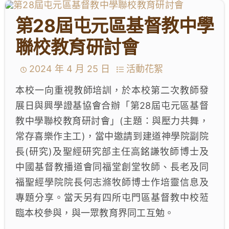
學生成就與學校活動
第28屆屯元區基督教中學
我們的聯繫
聯校教育研討會
入學資訊
2024 年 4 月 25 日
活動花絮
本校一向重視教師培訓，於本校第二次教師發
下載區
展日與興學證基協會合辦「第28屆屯元區基督
教中學聯校教育研討會」(主題：與壓力共舞，
常存喜樂作主工)，當中邀請到建道神學院副院
長(研究)及聖經研究部主任高銘謙牧師博士及
中國基督教播道會同福堂創堂牧師、長老及同
福聖經學院院長何志滌牧師博士作培靈信息及
專題分享。當天另有四所屯門區基督教中校蒞
臨本校參與，與一眾教育界同工互勉。