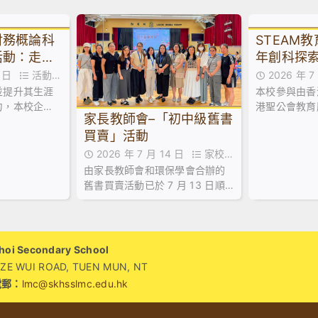
財務概論科
STEAM
活動：走進
年創科探索
校講座及A
21 日
活動花
2026 年 
並提升其生涯
本校參與由香
絮
力，本校企
港聖公會教育
家長教師會–「初中級舊書
論科及基本商
年創科探索家
買賣」活動
間，特意安排
了中五級到校
青年創業服務
2026 年 7 月 14 日
家校合
廚房創業速
由家長教師會和環保學會合辦的
作,家長教師會活動花絮,活動花絮
舊書買賣活動已於 7 月 13 日順
利舉行！當日禮堂熱鬧非凡，大
批家長同學滿載而歸！🥰
i Secondary School
WUI ROAD, TUEN MUN, NT
電郵：
lmc@skhsslmc.edu.hk