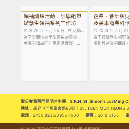
領袖訓練活動：訓導組舉
企業、會計與
辦學生領袖系列工作坊
及基本商業科
維園市集創業
2026 年 7 月 25 日
活動花
2026 年 7 月 
為了全面培育學生領袖的素養，
為了擴闊學生視野
絮
絮
將課堂知識延伸至領導實踐，本
規劃與創業相關能
校訓導組於日前試後活動期間，
業、會計與財務概
精心規劃並舉辦了兩場學生領袖
業科於試後活動期
系列工作坊。
同學參加由保良局
中心舉辦之「黑白
成」課程。
聖公會聖西門呂明才中學｜S.K.H. St. Simon’s Lui Ming Cho
地址：
新界屯門鄉事會路85號｜85, TUEN MUN HEUNG SZE 
電話：
2459 8236/3956 7900 ｜
傳真：
2618 3155 ｜
© 2026 聖公會聖西門呂明才中學 版權所有