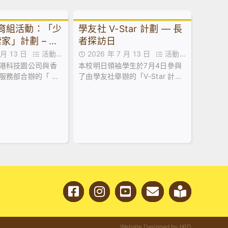
教育組活動：「少
學友社 V-Star 計劃 — 長
家」計劃 – 到
者探訪日
I嘉年華
7 月 13 日
活動花
2026 年 7 月 13 日
活動花
港科技園公司與香
本校明日領袖學生於7月4日參與
絮
服務部合辦的「 少
了由學友社舉辦的「V-Star 計劃
」計劃，最近舉辦
— 長者探訪日」。活動於明愛天
專題講座。
悅長者中心順利舉行。
Website Designed by hPD