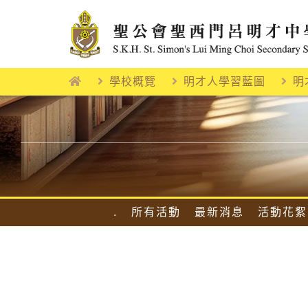
Skip
to
content
學校概覽
明才人學習藍圖
明
.
所有活動
最新消息
活動花絮