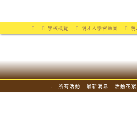
Skip
to
content
學校概覽
明才人學習藍圖
明
.
所有活動
最新消息
活動花絮